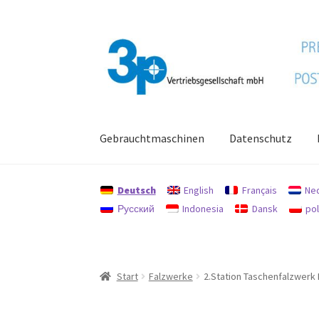
Zur
Zum
Navigation
Inhalt
springen
springen
Gebrauchtmaschinen
Datenschutz
Start
Datenschutz
Gebrauchtmaschinen
Imp
Deutsch
English
Français
Ne
Русский
Indonesia
Dansk
pol
Start
Falzwerke
2.Station Taschenfalzwerk