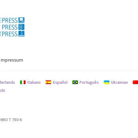
Impressum
ressum
Mein Konto
Richtlinie für Rückerstattungen und Rückgab
derlands
Italiano
Español
Português
Ukrainian
ski
 MBO T 780-6