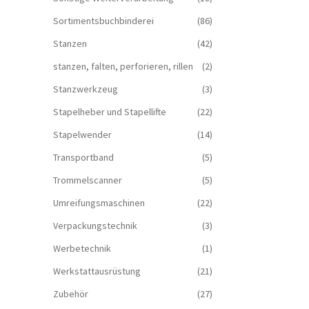
Sortimentsbuchbinderei
(86)
Stanzen
(42)
stanzen, falten, perforieren, rillen
(2)
Stanzwerkzeug
(3)
Stapelheber und Stapellifte
(22)
Stapelwender
(14)
Transportband
(5)
Trommelscanner
(5)
Umreifungsmaschinen
(22)
Verpackungstechnik
(3)
Werbetechnik
(1)
Werkstattausrüstung
(21)
Zubehör
(27)