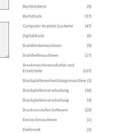
Buchbinderei
(9)
Buchdruck
(37)
Computer-to-plate Systeme
(47)
Digitaldruck
(8)
Drahtbindemaschinen
(9)
Drahtheftmaschinen
(17)
Druckmaschinenzubehör und
Ersatzteile
(107)
Druckplattenentwicklungsmaschine
(3)
Druckplattenverarbeitung
(38)
Druckplattenverarbeitung
(4)
Druckvorstufen-Software
(29)
Einsteckmaschinen
(1)
Elektronik
(2)