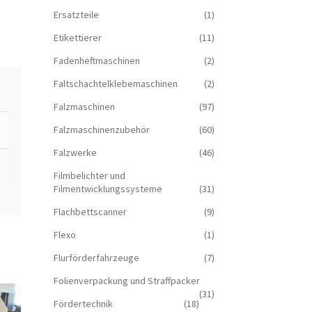
Ersatzteile
(1)
Etikettierer
(11)
Fadenheftmaschinen
(2)
Faltschachtelklebemaschinen
(2)
Falzmaschinen
(97)
Falzmaschinenzubehör
(60)
Falzwerke
(46)
Filmbelichter und
Filmentwicklungssysteme
(31)
Flachbettscanner
(9)
Flexo
(1)
Flurförderfahrzeuge
(7)
Folienverpackung und Straffpacker
(31)
Fördertechnik
(18)