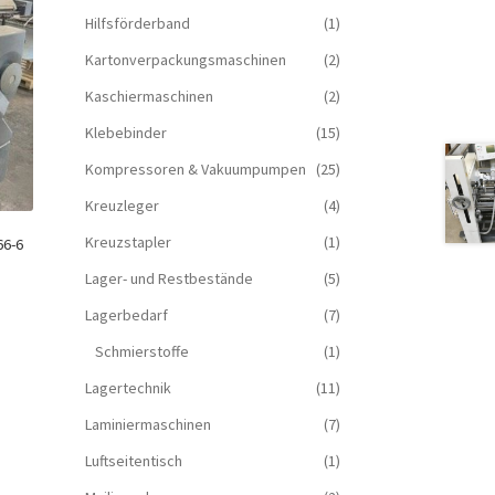
Hilfsförderband
(1)
Kartonverpackungsmaschinen
(2)
Kaschiermaschinen
(2)
Klebebinder
(15)
Kompressoren & Vakuum­pumpen
(25)
Kreuzleger
(4)
Kreuzstapler
(1)
66-6
Lager- und Restbestände
(5)
Lagerbedarf
(7)
Schmierstoffe
(1)
Lagertechnik
(11)
Laminiermaschinen
(7)
Luftseitentisch
(1)