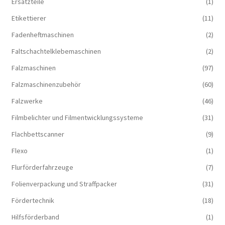
Ersatzteile
(1)
Etikettierer
(11)
Fadenheftmaschinen
(2)
Faltschachtelklebemaschinen
(2)
Falzmaschinen
(97)
Falzmaschinenzubehör
(60)
Falzwerke
(46)
Filmbelichter und Filmentwicklungssysteme
(31)
Flachbettscanner
(9)
Flexo
(1)
Flurförderfahrzeuge
(7)
Folienverpackung und Straffpacker
(31)
Fördertechnik
(18)
Hilfsförderband
(1)