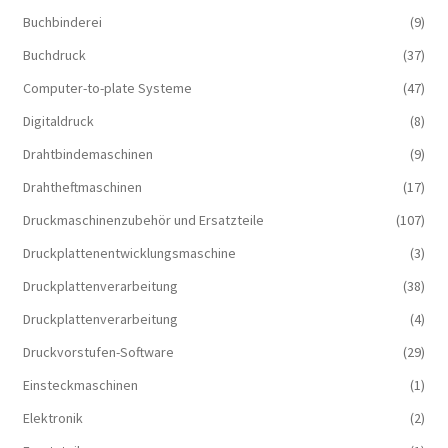
Buchbinderei
(9)
Buchdruck
(37)
Computer-to-plate Systeme
(47)
Digitaldruck
(8)
Drahtbindemaschinen
(9)
Drahtheftmaschinen
(17)
Druckmaschinenzubehör und Ersatzteile
(107)
Druckplattenentwicklungsmaschine
(3)
Druckplattenverarbeitung
(38)
Druckplattenverarbeitung
(4)
Druckvorstufen-Software
(29)
Einsteckmaschinen
(1)
Elektronik
(2)