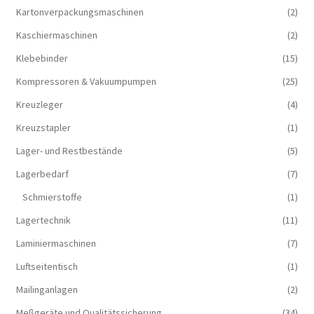
Kartonverpackungsmaschinen
(2)
Kaschiermaschinen
(2)
Klebebinder
(15)
Kompressoren & Vakuum­pumpen
(25)
Kreuzleger
(4)
Kreuzstapler
(1)
Lager- und Restbestände
(5)
Lagerbedarf
(7)
Schmierstoffe
(1)
Lagertechnik
(11)
Laminiermaschinen
(7)
Luftseitentisch
(1)
Mailinganlagen
(2)
Meßgeräte und Qualitätssicherung
(34)