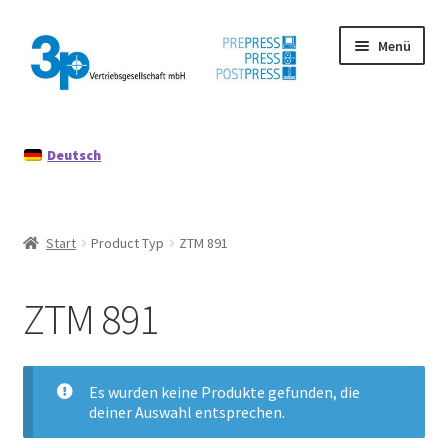
Zur
Zum
Menü
Navigation
Inhalt
springen
springen
Start
Deutsch
Datenschutz
Gebrauchtmaschinen
Start
Product Typ
ZTM 891
Impressum
ZTM 891
Mein Konto
Richtlinie für Rückerstattungen und Rückgaben
Es wurden keine Produkte gefunden, die
deiner Auswahl entsprechen.