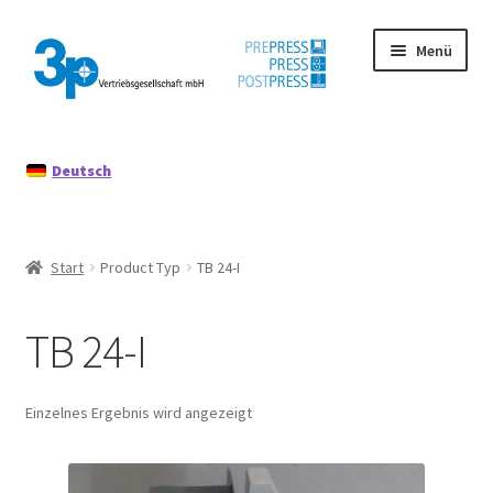
Zur
Zum
Menü
Navigation
Inhalt
springen
springen
Start
Deutsch
Datenschutz
Gebrauchtmaschinen
Start
Product Typ
TB 24-I
Impressum
TB 24-I
Mein Konto
Richtlinie für Rückerstattungen und Rückgaben
Einzelnes Ergebnis wird angezeigt