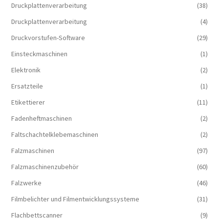
Druckplattenverarbeitung
(38)
Druckplattenverarbeitung
(4)
Druckvorstufen-Software
(29)
Einsteckmaschinen
(1)
Elektronik
(2)
Ersatzteile
(1)
Etikettierer
(11)
Fadenheftmaschinen
(2)
Faltschachtelklebemaschinen
(2)
Falzmaschinen
(97)
Falzmaschinenzubehör
(60)
Falzwerke
(46)
Filmbelichter und Filmentwicklungssysteme
(31)
Flachbettscanner
(9)