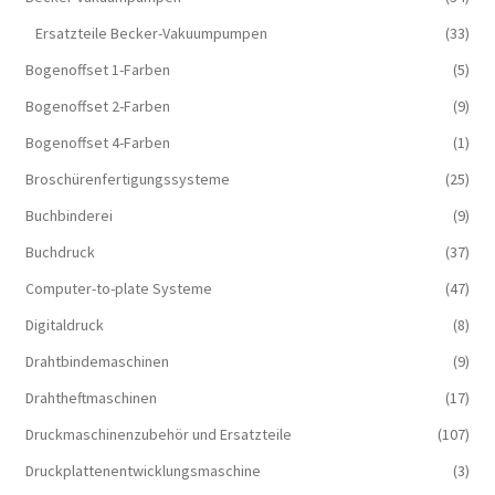
Ersatzteile Becker-Vakuumpumpen
(33)
Bogenoffset 1-Farben
(5)
Bogenoffset 2-Farben
(9)
Bogenoffset 4-Farben
(1)
Broschürenfertigungssysteme
(25)
Buchbinderei
(9)
Buchdruck
(37)
Computer-to-plate Systeme
(47)
Digitaldruck
(8)
Drahtbindemaschinen
(9)
Drahtheftmaschinen
(17)
Druckmaschinenzubehör und Ersatzteile
(107)
Druckplattenentwicklungsmaschine
(3)