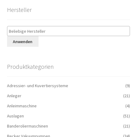
Hersteller
Anwenden
Produktkategorien
Adressier- und Kuvertiersysteme
(9)
Anleger
(21)
Anleimmaschine
(4)
Auslagen
(51)
Banderoliermaschinen
(21)
Becker Vakuumpumpen
(34)