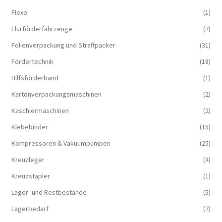
Flexo
(1)
Flurförderfahrzeuge
(7)
Folienverpackung und Straffpacker
(31)
Fördertechnik
(18)
Hilfsförderband
(1)
Kartonverpackungsmaschinen
(2)
Kaschiermaschinen
(2)
Klebebinder
(15)
Kompressoren & Vakuum­pumpen
(25)
Kreuzleger
(4)
Kreuzstapler
(1)
Lager- und Restbestände
(5)
Lagerbedarf
(7)