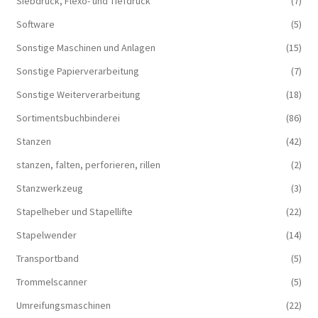
Siebdruck, Flexo- und Tiefdruck
(7)
Software
(5)
Sonstige Maschinen und Anlagen
(15)
Sonstige Papierverarbeitung
(7)
Sonstige Weiterverarbeitung
(18)
Sortimentsbuchbinderei
(86)
Stanzen
(42)
stanzen, falten, perforieren, rillen
(2)
Stanzwerkzeug
(3)
Stapelheber und Stapellifte
(22)
Stapelwender
(14)
Transportband
(5)
Trommelscanner
(5)
Umreifungsmaschinen
(22)