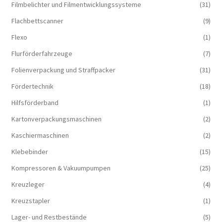
Filmbelichter und Filmentwicklungssysteme
(31)
Flachbettscanner
(9)
Flexo
(1)
Flurförderfahrzeuge
(7)
Folienverpackung und Straffpacker
(31)
Fördertechnik
(18)
Hilfsförderband
(1)
Kartonverpackungsmaschinen
(2)
Kaschiermaschinen
(2)
Klebebinder
(15)
Kompressoren & Vakuum­pumpen
(25)
Kreuzleger
(4)
Kreuzstapler
(1)
Lager- und Restbestände
(5)