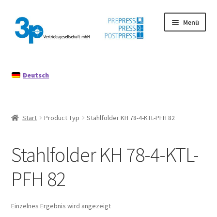
Zur
Zum
Menü
Navigation
Inhalt
springen
springen
Start
Deutsch
Datenschutz
Gebrauchtmaschinen
Start
Product Typ
Stahlfolder KH 78-4-KTL-PFH 82
Impressum
Stahlfolder KH 78-4-KTL-
Mein Konto
PFH 82
Richtlinie für Rückerstattungen und Rückgaben
Einzelnes Ergebnis wird angezeigt