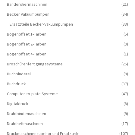
Banderoliermaschinen
(21)
Becker Vakuumpumpen
(34)
Ersatzteile Becker-Vakuumpumpen
(33)
Bogenoffset 1-Farben
(5)
Bogenoffset 2-Farben
(9)
Bogenoffset 4-Farben
(1)
Broschürenfertigungssysteme
(25)
Buchbinderei
(9)
Buchdruck
(37)
Computer-to-plate Systeme
(47)
Digitaldruck
(8)
Drahtbindemaschinen
(9)
Drahtheftmaschinen
(17)
Druckmaschinenzubehör und Ersatzteile
(107)