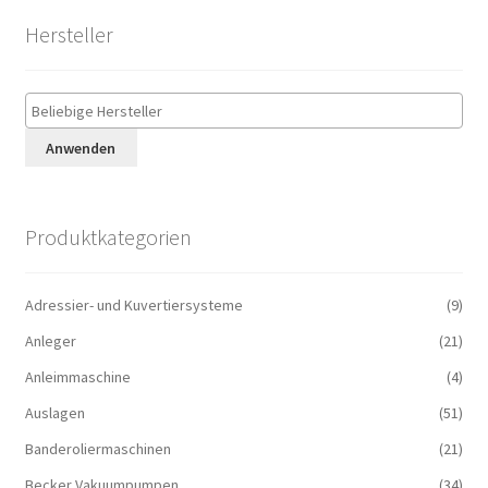
Hersteller
Anwenden
Produktkategorien
Adressier- und Kuvertiersysteme
(9)
Anleger
(21)
Anleimmaschine
(4)
Auslagen
(51)
Banderoliermaschinen
(21)
Becker Vakuumpumpen
(34)