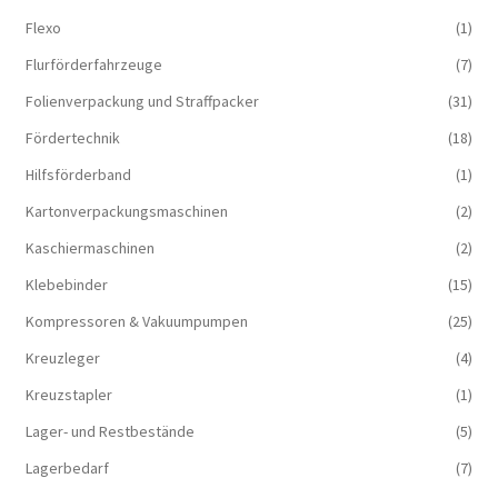
Flexo
(1)
Flurförderfahrzeuge
(7)
Folienverpackung und Straffpacker
(31)
Fördertechnik
(18)
Hilfsförderband
(1)
Kartonverpackungsmaschinen
(2)
Kaschiermaschinen
(2)
Klebebinder
(15)
Kompressoren & Vakuum­pumpen
(25)
Kreuzleger
(4)
Kreuzstapler
(1)
Lager- und Restbestände
(5)
Lagerbedarf
(7)