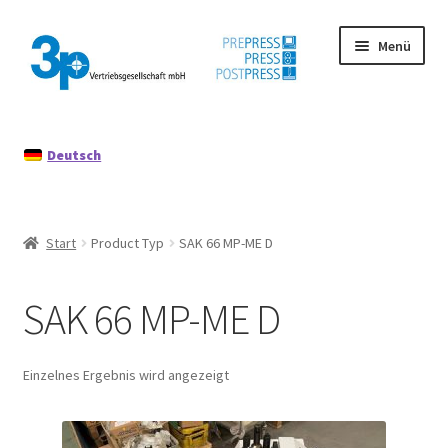
Zur
Zum
Menü
Navigation
Inhalt
springen
springen
Start
Deutsch
Datenschutz
Gebrauchtmaschinen
Start
Product Typ
SAK 66 MP-ME D
Impressum
SAK 66 MP-ME D
Mein Konto
Richtlinie für Rückerstattungen und Rückgaben
Einzelnes Ergebnis wird angezeigt