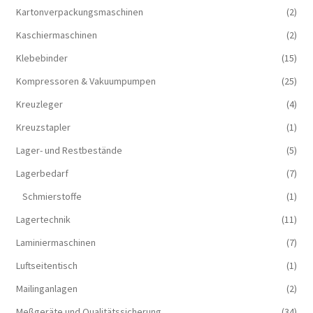
Kartonverpackungsmaschinen
(2)
Kaschiermaschinen
(2)
Klebebinder
(15)
Kompressoren & Vakuum­pumpen
(25)
Kreuzleger
(4)
Kreuzstapler
(1)
Lager- und Restbestände
(5)
Lagerbedarf
(7)
Schmierstoffe
(1)
Lagertechnik
(11)
Laminiermaschinen
(7)
Luftseitentisch
(1)
Mailinganlagen
(2)
Meßgeräte und Qualitätssicherung
(34)