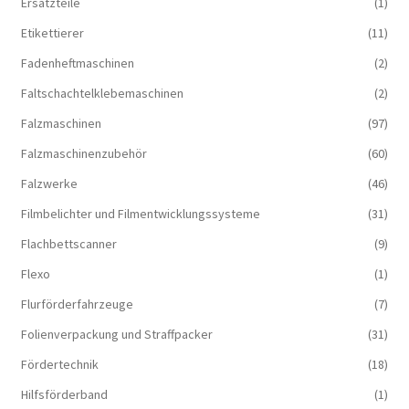
Ersatzteile
(1)
Etikettierer
(11)
Fadenheftmaschinen
(2)
Faltschachtelklebemaschinen
(2)
Falzmaschinen
(97)
Falzmaschinenzubehör
(60)
Falzwerke
(46)
Filmbelichter und Filmentwicklungssysteme
(31)
Flachbettscanner
(9)
Flexo
(1)
Flurförderfahrzeuge
(7)
Folienverpackung und Straffpacker
(31)
Fördertechnik
(18)
Hilfsförderband
(1)