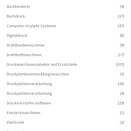
Buchbinderei
(9)
Buchdruck
(37)
Computer-to-plate Systeme
(47)
Digitaldruck
(8)
Drahtbindemaschinen
(9)
Drahtheftmaschinen
(17)
Druckmaschinenzubehör und Ersatzteile
(107)
Druckplattenentwicklungsmaschine
(3)
Druckplattenverarbeitung
(38)
Druckplattenverarbeitung
(4)
Druckvorstufen-Software
(29)
Einsteckmaschinen
(1)
Elektronik
(2)