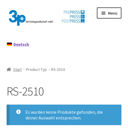
Zur
Zum
Menü
Navigation
Inhalt
springen
springen
Start
Deutsch
Datenschutz
Gebrauchtmaschinen
Start
Product Typ
RS-2510
Impressum
RS-2510
Mein Konto
Richtlinie für Rückerstattungen und Rückgaben
Es wurden keine Produkte gefunden, die
deiner Auswahl entsprechen.