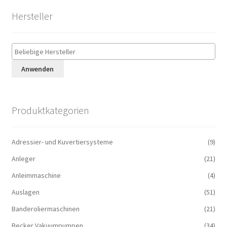
Hersteller
Anwenden
Produktkategorien
Adressier- und Kuvertiersysteme
(9)
Anleger
(21)
Anleimmaschine
(4)
Auslagen
(51)
Banderoliermaschinen
(21)
Becker Vakuumpumpen
(34)