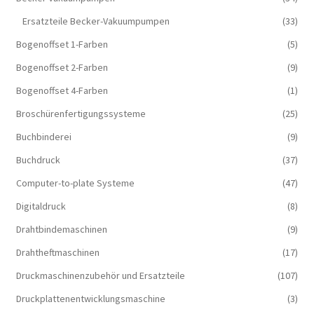
Ersatzteile Becker-Vakuumpumpen
(33)
Bogenoffset 1-Farben
(5)
Bogenoffset 2-Farben
(9)
Bogenoffset 4-Farben
(1)
Broschürenfertigungssysteme
(25)
Buchbinderei
(9)
Buchdruck
(37)
Computer-to-plate Systeme
(47)
Digitaldruck
(8)
Drahtbindemaschinen
(9)
Drahtheftmaschinen
(17)
Druckmaschinenzubehör und Ersatzteile
(107)
Druckplattenentwicklungsmaschine
(3)