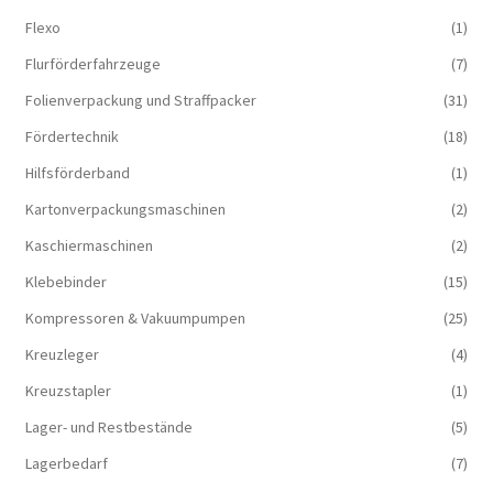
Flexo
(1)
Flurförderfahrzeuge
(7)
Folienverpackung und Straffpacker
(31)
Fördertechnik
(18)
Hilfsförderband
(1)
Kartonverpackungsmaschinen
(2)
Kaschiermaschinen
(2)
Klebebinder
(15)
Kompressoren & Vakuum­pumpen
(25)
Kreuzleger
(4)
Kreuzstapler
(1)
Lager- und Restbestände
(5)
Lagerbedarf
(7)