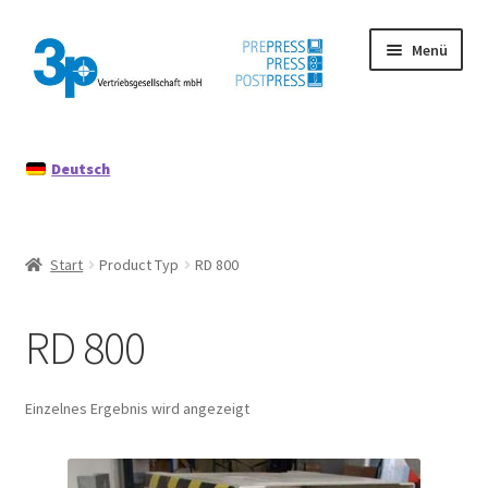
Zur
Zum
Menü
Navigation
Inhalt
springen
springen
Start
Deutsch
Datenschutz
Gebrauchtmaschinen
Start
Product Typ
RD 800
Impressum
RD 800
Mein Konto
Richtlinie für Rückerstattungen und Rückgaben
Einzelnes Ergebnis wird angezeigt