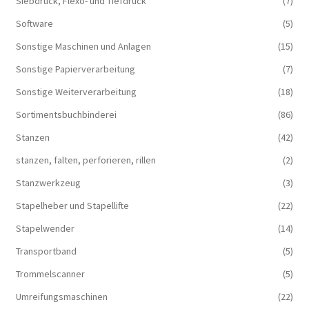
Siebdruck, Flexo- und Tiefdruck
(7)
Software
(5)
Sonstige Maschinen und Anlagen
(15)
Sonstige Papierverarbeitung
(7)
Sonstige Weiterverarbeitung
(18)
Sortimentsbuchbinderei
(86)
Stanzen
(42)
stanzen, falten, perforieren, rillen
(2)
Stanzwerkzeug
(3)
Stapelheber und Stapellifte
(22)
Stapelwender
(14)
Transportband
(5)
Trommelscanner
(5)
Umreifungsmaschinen
(22)