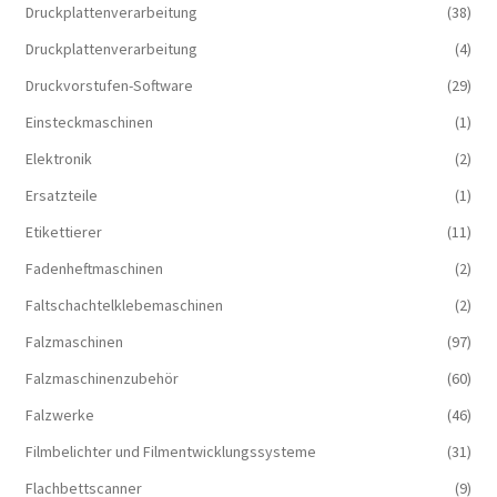
Druckplattenverarbeitung
(38)
Druckplattenverarbeitung
(4)
Druckvorstufen-Software
(29)
Einsteckmaschinen
(1)
Elektronik
(2)
Ersatzteile
(1)
Etikettierer
(11)
Fadenheftmaschinen
(2)
Faltschachtelklebemaschinen
(2)
Falzmaschinen
(97)
Falzmaschinenzubehör
(60)
Falzwerke
(46)
Filmbelichter und Filmentwicklungssysteme
(31)
Flachbettscanner
(9)