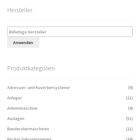
Hersteller
Anwenden
Produktkategorien
Adressier- und Kuvertiersysteme
(9)
Anleger
(21)
Anleimmaschine
(4)
Auslagen
(51)
Banderoliermaschinen
(21)
Becker Vakuumpumpen
(34)