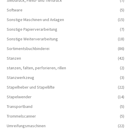
Siebdruck, Flexo- und Tiefdruck
(7)
Software
(5)
Sonstige Maschinen und Anlagen
(15)
Sonstige Papierverarbeitung
(7)
Sonstige Weiterverarbeitung
(18)
Sortimentsbuchbinderei
(86)
Stanzen
(42)
stanzen, falten, perforieren, rillen
(2)
Stanzwerkzeug
(3)
Stapelheber und Stapellifte
(22)
Stapelwender
(14)
Transportband
(5)
Trommelscanner
(5)
Umreifungsmaschinen
(22)