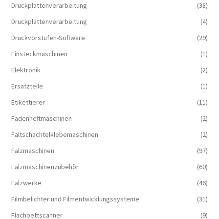
Druckplattenverarbeitung
(38)
Druckplattenverarbeitung
(4)
Druckvorstufen-Software
(29)
Einsteckmaschinen
(1)
Elektronik
(2)
Ersatzteile
(1)
Etikettierer
(11)
Fadenheftmaschinen
(2)
Faltschachtelklebemaschinen
(2)
Falzmaschinen
(97)
Falzmaschinenzubehör
(60)
Falzwerke
(46)
Filmbelichter und Filmentwicklungssysteme
(31)
Flachbettscanner
(9)