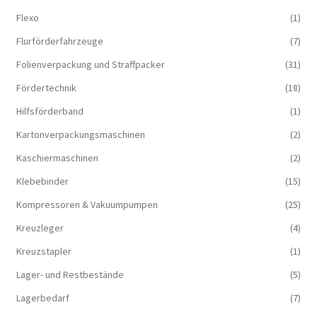
Flexo
(1)
Flurförderfahrzeuge
(7)
Folienverpackung und Straffpacker
(31)
Fördertechnik
(18)
Hilfsförderband
(1)
Kartonverpackungsmaschinen
(2)
Kaschiermaschinen
(2)
Klebebinder
(15)
Kompressoren & Vakuum­pumpen
(25)
Kreuzleger
(4)
Kreuzstapler
(1)
Lager- und Restbestände
(5)
Lagerbedarf
(7)