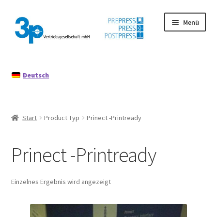
Zur
Zum
Menü
Navigation
Inhalt
springen
springen
Start
Deutsch
Datenschutz
Gebrauchtmaschinen
Start
Product Typ
Prinect -Printready
Impressum
Prinect -Printready
Mein Konto
Richtlinie für Rückerstattungen und Rückgaben
Einzelnes Ergebnis wird angezeigt