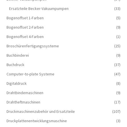
Ersatzteile Becker-Vakuumpumpen
(33)
Bogenoffset 1-Farben
(5)
Bogenoffset 2-Farben
(9)
Bogenoffset 4-Farben
(1)
Broschürenfertigungssysteme
(25)
Buchbinderei
(9)
Buchdruck
(37)
Computer-to-plate Systeme
(47)
Digitaldruck
(8)
Drahtbindemaschinen
(9)
Drahtheftmaschinen
(17)
Druckmaschinenzubehör und Ersatzteile
(107)
Druckplattenentwicklungsmaschine
(3)