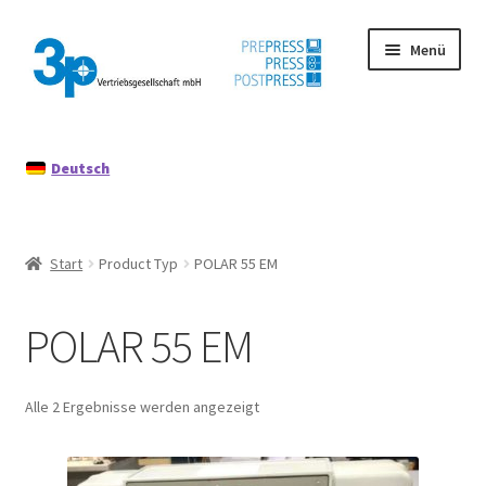
Zur
Zum
Menü
Navigation
Inhalt
springen
springen
Start
Deutsch
Datenschutz
Gebrauchtmaschinen
Start
Product Typ
POLAR 55 EM
Impressum
POLAR 55 EM
Mein Konto
Richtlinie für Rückerstattungen und Rückgaben
Alle 2 Ergebnisse werden angezeigt