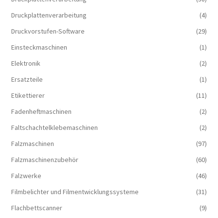
Druckplattenverarbeitung
(4)
Druckvorstufen-Software
(29)
Einsteckmaschinen
(1)
Elektronik
(2)
Ersatzteile
(1)
Etikettierer
(11)
Fadenheftmaschinen
(2)
Faltschachtelklebemaschinen
(2)
Falzmaschinen
(97)
Falzmaschinenzubehör
(60)
Falzwerke
(46)
Filmbelichter und Filmentwicklungssysteme
(31)
Flachbettscanner
(9)