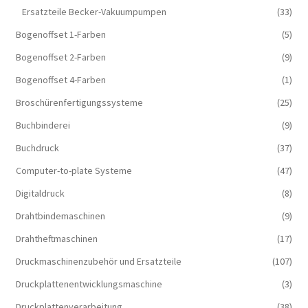
Ersatzteile Becker-Vakuumpumpen
(33)
Bogenoffset 1-Farben
(5)
Bogenoffset 2-Farben
(9)
Bogenoffset 4-Farben
(1)
Broschürenfertigungssysteme
(25)
Buchbinderei
(9)
Buchdruck
(37)
Computer-to-plate Systeme
(47)
Digitaldruck
(8)
Drahtbindemaschinen
(9)
Drahtheftmaschinen
(17)
Druckmaschinenzubehör und Ersatzteile
(107)
Druckplattenentwicklungsmaschine
(3)
Druckplattenverarbeitung
(38)