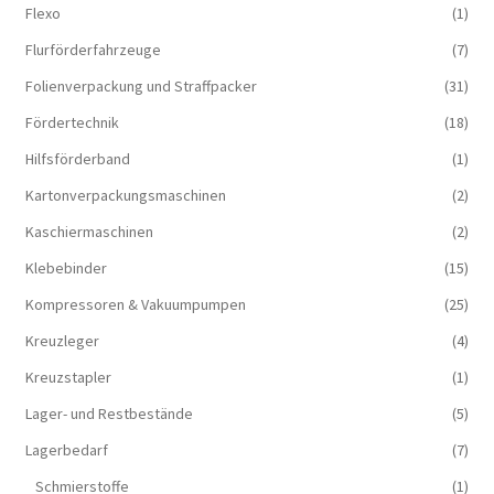
Flexo
(1)
Flurförderfahrzeuge
(7)
Folienverpackung und Straffpacker
(31)
Fördertechnik
(18)
Hilfsförderband
(1)
Kartonverpackungsmaschinen
(2)
Kaschiermaschinen
(2)
Klebebinder
(15)
Kompressoren & Vakuum­pumpen
(25)
Kreuzleger
(4)
Kreuzstapler
(1)
Lager- und Restbestände
(5)
Lagerbedarf
(7)
Schmierstoffe
(1)