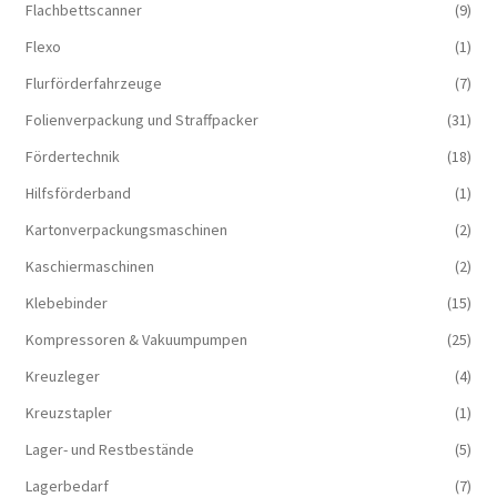
Flachbettscanner
(9)
Flexo
(1)
Flurförderfahrzeuge
(7)
Folienverpackung und Straffpacker
(31)
Fördertechnik
(18)
Hilfsförderband
(1)
Kartonverpackungsmaschinen
(2)
Kaschiermaschinen
(2)
Klebebinder
(15)
Kompressoren & Vakuum­pumpen
(25)
Kreuzleger
(4)
Kreuzstapler
(1)
Lager- und Restbestände
(5)
Lagerbedarf
(7)