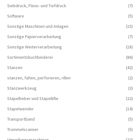
Siebdruck, Flexo- und Tiefdruck
(7)
Software
(5)
Sonstige Maschinen und Anlagen
(15)
Sonstige Papierverarbeitung
(7)
Sonstige Weiterverarbeitung
(18)
Sortimentsbuchbinderei
(86)
Stanzen
(42)
stanzen, falten, perforieren, rillen
(2)
Stanzwerkzeug
(3)
Stapelheber und Stapellifte
(22)
Stapelwender
(14)
Transportband
(5)
Trommelscanner
(5)
Umreifungsmaschinen
(22)