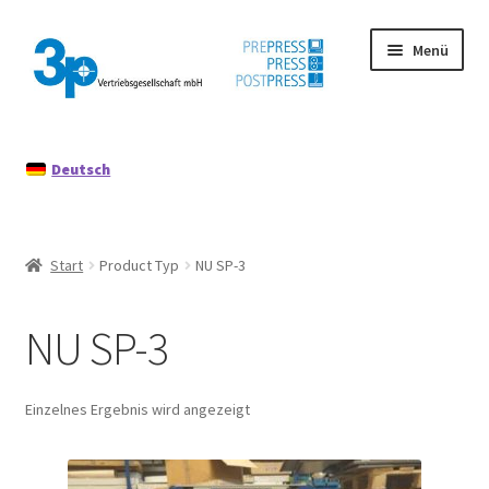
Zur
Zum
Menü
Navigation
Inhalt
springen
springen
Start
Deutsch
Datenschutz
Gebrauchtmaschinen
Start
Product Typ
NU SP-3
Impressum
NU SP-3
Mein Konto
Richtlinie für Rückerstattungen und Rückgaben
Einzelnes Ergebnis wird angezeigt