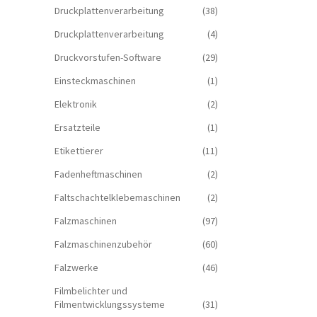
Druckplattenverarbeitung
(38)
Druckplattenverarbeitung
(4)
Druckvorstufen-Software
(29)
Einsteckmaschinen
(1)
Elektronik
(2)
Ersatzteile
(1)
Etikettierer
(11)
Fadenheftmaschinen
(2)
Faltschachtelklebemaschinen
(2)
Falzmaschinen
(97)
Falzmaschinenzubehör
(60)
Falzwerke
(46)
Filmbelichter und
Filmentwicklungssysteme
(31)