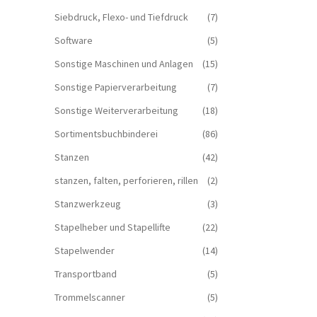
Siebdruck, Flexo- und Tiefdruck
(7)
Software
(5)
Sonstige Maschinen und Anlagen
(15)
Sonstige Papierverarbeitung
(7)
Sonstige Weiterverarbeitung
(18)
Sortimentsbuchbinderei
(86)
Stanzen
(42)
stanzen, falten, perforieren, rillen
(2)
Stanzwerkzeug
(3)
Stapelheber und Stapellifte
(22)
Stapelwender
(14)
Transportband
(5)
Trommelscanner
(5)