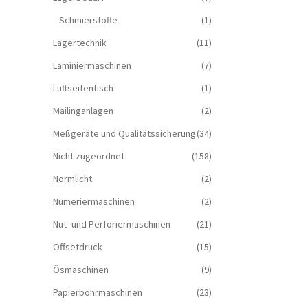
Schmierstoffe
(1)
Lagertechnik
(11)
Laminiermaschinen
(7)
Luftseitentisch
(1)
Mailinganlagen
(2)
Meßgeräte und Qualitätssicherung
(34)
Nicht zugeordnet
(158)
Normlicht
(2)
Numeriermaschinen
(2)
Nut- und Perforiermaschinen
(21)
Offsetdruck
(15)
Ösmaschinen
(9)
Papierbohrmaschinen
(23)