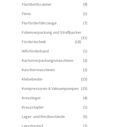
Flachbettscanner
(9)
Flexo
(1)
Flurförderfahrzeuge
(7)
Folienverpackung und Straffpacker
(31)
Fördertechnik
(18)
Hilfsförderband
(1)
Kartonverpackungsmaschinen
(2)
Kaschiermaschinen
(2)
Klebebinder
(15)
Kompressoren & Vakuum­pumpen
(25)
Kreuzleger
(4)
Kreuzstapler
(1)
Lager- und Restbestände
(5)
Lagerbedarf
(7)