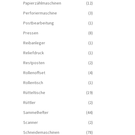
Papierzählmaschinen
(12)
Perforiermaschine
(3)
Postbearbeitung
(1)
Pressen
(8)
Reibanleger
(1)
Reliefdruck
(1)
Restposten
(2)
Rollenoffset
(4)
Rollentisch
(1)
Rütteltische
(19)
Rüttler
(2)
Sammelhefter
(44)
Scanner
(2)
Schneidemaschinen
(78)