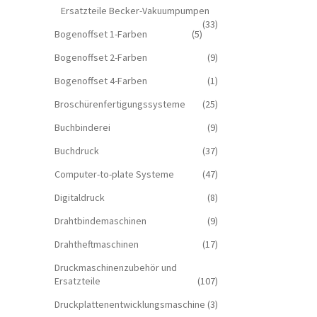
Ersatzteile Becker-Vakuumpumpen
(33)
Bogenoffset 1-Farben
(5)
Bogenoffset 2-Farben
(9)
Bogenoffset 4-Farben
(1)
Broschürenfertigungssysteme
(25)
Buchbinderei
(9)
Buchdruck
(37)
Computer-to-plate Systeme
(47)
Digitaldruck
(8)
Drahtbindemaschinen
(9)
Drahtheftmaschinen
(17)
Druckmaschinenzubehör und
Ersatzteile
(107)
Druckplattenentwicklungsmaschine
(3)