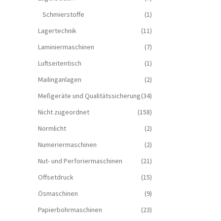
Schmierstoffe
(1)
Lagertechnik
(11)
Laminiermaschinen
(7)
Luftseitentisch
(1)
Mailinganlagen
(2)
Meßgeräte und Qualitätssicherung
(34)
Nicht zugeordnet
(158)
Normlicht
(2)
Numeriermaschinen
(2)
Nut- und Perforiermaschinen
(21)
Offsetdruck
(15)
Ösmaschinen
(9)
Papierbohrmaschinen
(23)