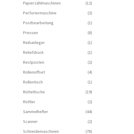
Papierzählmaschinen
(12)
Perforiermaschine
(3)
Postbearbeitung
(1)
Pressen
(8)
Reibanleger
(1)
Reliefdruck
(1)
Restposten
(2)
Rollenoffset
(4)
Rollentisch
(1)
Rütteltische
(19)
Rüttler
(2)
Sammelhefter
(44)
Scanner
(2)
Schneidemaschinen
(78)