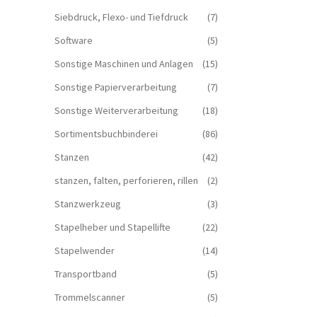
Siebdruck, Flexo- und Tiefdruck
(7)
Software
(5)
Sonstige Maschinen und Anlagen
(15)
Sonstige Papierverarbeitung
(7)
Sonstige Weiterverarbeitung
(18)
Sortimentsbuchbinderei
(86)
Stanzen
(42)
stanzen, falten, perforieren, rillen
(2)
Stanzwerkzeug
(3)
Stapelheber und Stapellifte
(22)
Stapelwender
(14)
Transportband
(5)
Trommelscanner
(5)