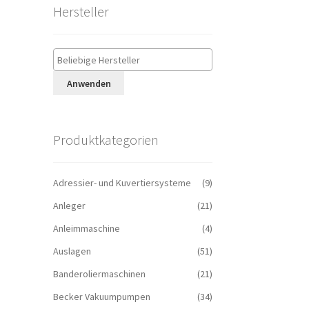
Hersteller
Anwenden
Produktkategorien
Adressier- und Kuvertiersysteme
(9)
Anleger
(21)
Anleimmaschine
(4)
Auslagen
(51)
Banderoliermaschinen
(21)
Becker Vakuumpumpen
(34)