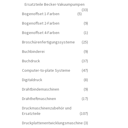
Ersatzteile Becker-Vakuumpumpen
(33)
Bogenoffset 1-Farben
(5)
Bogenoffset 2-Farben
(9)
Bogenoffset 4-Farben
(1)
Broschürenfertigungssysteme
(25)
Buchbinderei
(9)
Buchdruck
(37)
Computer-to-plate Systeme
(47)
Digitaldruck
(8)
Drahtbindemaschinen
(9)
Drahtheftmaschinen
(17)
Druckmaschinenzubehör und
Ersatzteile
(107)
Druckplattenentwicklungsmaschine
(3)