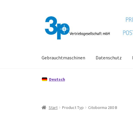
Zur
Zum
Navigation
Inhalt
springen
springen
Gebrauchtmaschinen
Datenschutz
Start
Datenschutz
Gebrauchtmaschinen
Imp
Deutsch
Start
Product Typ
Citoborma 280 B