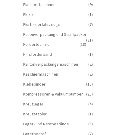
Flachbettscanner
(9)
Flexo
(1)
Flurförderfahrzeuge
(7)
Folienverpackung und Straffpacker
(31)
Fördertechnik
(18)
Hilfsförderband
(1)
Kartonverpackungsmaschinen
(2)
Kaschiermaschinen
(2)
Klebebinder
(15)
Kompressoren & Vakuum­pumpen
(25)
Kreuzleger
(4)
Kreuzstapler
(1)
Lager- und Restbestände
(5)
Lagerbedarf
(7)