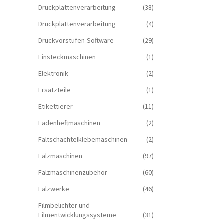
Druckplattenverarbeitung
(38)
Druckplattenverarbeitung
(4)
Druckvorstufen-Software
(29)
Einsteckmaschinen
(1)
Elektronik
(2)
Ersatzteile
(1)
Etikettierer
(11)
Fadenheftmaschinen
(2)
Faltschachtelklebemaschinen
(2)
Falzmaschinen
(97)
Falzmaschinenzubehör
(60)
Falzwerke
(46)
Filmbelichter und
Filmentwicklungssysteme
(31)