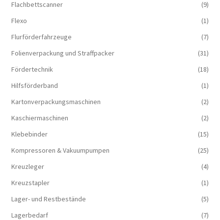
Flachbettscanner
(9)
Flexo
(1)
Flurförderfahrzeuge
(7)
Folienverpackung und Straffpacker
(31)
Fördertechnik
(18)
Hilfsförderband
(1)
Kartonverpackungsmaschinen
(2)
Kaschiermaschinen
(2)
Klebebinder
(15)
Kompressoren & Vakuum­pumpen
(25)
Kreuzleger
(4)
Kreuzstapler
(1)
Lager- und Restbestände
(5)
Lagerbedarf
(7)