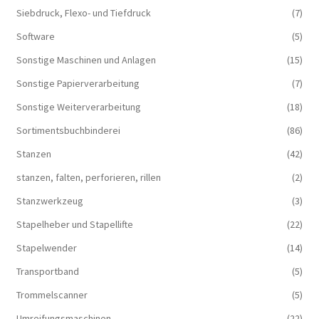
Siebdruck, Flexo- und Tiefdruck
(7)
Software
(5)
Sonstige Maschinen und Anlagen
(15)
Sonstige Papierverarbeitung
(7)
Sonstige Weiterverarbeitung
(18)
Sortimentsbuchbinderei
(86)
Stanzen
(42)
stanzen, falten, perforieren, rillen
(2)
Stanzwerkzeug
(3)
Stapelheber und Stapellifte
(22)
Stapelwender
(14)
Transportband
(5)
Trommelscanner
(5)
Umreifungsmaschinen
(22)