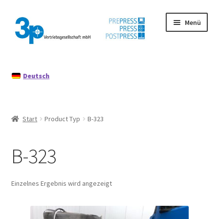
Zur
Zum
Menü
Navigation
Inhalt
springen
springen
Start
Deutsch
Datenschutz
Gebrauchtmaschinen
Start
Product Typ
B-323
Impressum
B-323
Mein Konto
Richtlinie für Rückerstattungen und Rückgaben
Einzelnes Ergebnis wird angezeigt