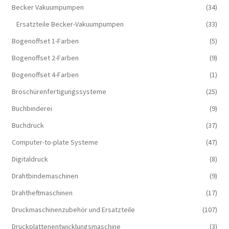
Becker Vakuumpumpen
(34)
Ersatzteile Becker-Vakuumpumpen
(33)
Bogenoffset 1-Farben
(5)
Bogenoffset 2-Farben
(9)
Bogenoffset 4-Farben
(1)
Broschürenfertigungssysteme
(25)
Buchbinderei
(9)
Buchdruck
(37)
Computer-to-plate Systeme
(47)
Digitaldruck
(8)
Drahtbindemaschinen
(9)
Drahtheftmaschinen
(17)
Druckmaschinenzubehör und Ersatzteile
(107)
Druckplattenentwicklungsmaschine
(3)