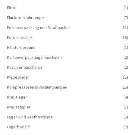
Flexo
(1)
Flurförderfahrzeuge
(7)
Folienverpackung und Straffpacker
(31)
Fördertechnik
(18)
Hilfsförderband
(1)
Kartonverpackungsmaschinen
(2)
Kaschiermaschinen
(2)
Klebebinder
(15)
Kompressoren & Vakuum­pumpen
(25)
Kreuzleger
(4)
Kreuzstapler
(1)
Lager- und Restbestände
(5)
Lagerbedarf
(7)