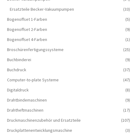
Ersatzteile Becker-Vakuumpumpen
(33)
Bogenoffset 1-Farben
(5)
Bogenoffset 2-Farben
(9)
Bogenoffset 4-Farben
(1)
Broschürenfertigungssysteme
(25)
Buchbinderei
(9)
Buchdruck
(37)
Computer-to-plate Systeme
(47)
Digitaldruck
(8)
Drahtbindemaschinen
(9)
Drahtheftmaschinen
(17)
Druckmaschinenzubehör und Ersatzteile
(107)
Druckplattenentwicklungsmaschine
(3)