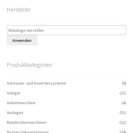
Hersteller
Anwenden
Produktkategorien
Adressier- und Kuvertiersysteme
(9)
Anleger
(21)
Anleimmaschine
(4)
Auslagen
(51)
Banderoliermaschinen
(21)
Becker Vakuumpumpen
(34)