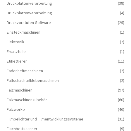
Druckplattenverarbeitung
(38)
Druckplattenverarbeitung
(4)
Druckvorstufen-Software
(29)
Einsteckmaschinen
(1)
Elektronik
(2)
Ersatzteile
(1)
Etikettierer
(11)
Fadenheftmaschinen
(2)
Faltschachtelklebemaschinen
(2)
Falzmaschinen
(97)
Falzmaschinenzubehör
(60)
Falzwerke
(46)
Filmbelichter und Filmentwicklungssysteme
(31)
Flachbettscanner
(9)