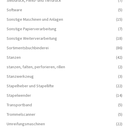
Siebdruck, Flexo- und Tiefdruck
(7)
Software
(5)
Sonstige Maschinen und Anlagen
(15)
Sonstige Papierverarbeitung
(7)
Sonstige Weiterverarbeitung
(18)
Sortimentsbuchbinderei
(86)
Stanzen
(42)
stanzen, falten, perforieren, rillen
(2)
Stanzwerkzeug
(3)
Stapelheber und Stapellifte
(22)
Stapelwender
(14)
Transportband
(5)
Trommelscanner
(5)
Umreifungsmaschinen
(22)