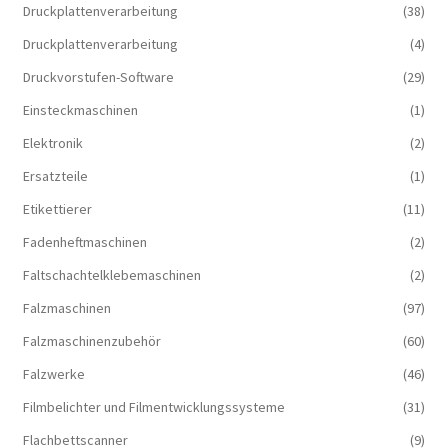
Druckplattenverarbeitung
(38)
Druckplattenverarbeitung
(4)
Druckvorstufen-Software
(29)
Einsteckmaschinen
(1)
Elektronik
(2)
Ersatzteile
(1)
Etikettierer
(11)
Fadenheftmaschinen
(2)
Faltschachtelklebemaschinen
(2)
Falzmaschinen
(97)
Falzmaschinenzubehör
(60)
Falzwerke
(46)
Filmbelichter und Filmentwicklungssysteme
(31)
Flachbettscanner
(9)