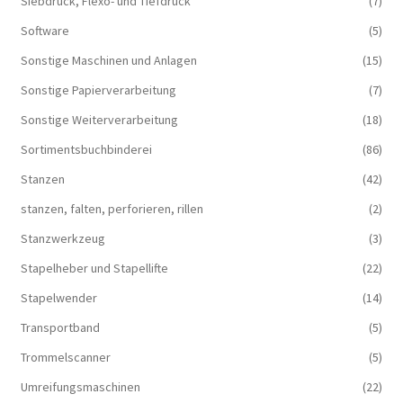
Siebdruck, Flexo- und Tiefdruck
(7)
Software
(5)
Sonstige Maschinen und Anlagen
(15)
Sonstige Papierverarbeitung
(7)
Sonstige Weiterverarbeitung
(18)
Sortimentsbuchbinderei
(86)
Stanzen
(42)
stanzen, falten, perforieren, rillen
(2)
Stanzwerkzeug
(3)
Stapelheber und Stapellifte
(22)
Stapelwender
(14)
Transportband
(5)
Trommelscanner
(5)
Umreifungsmaschinen
(22)