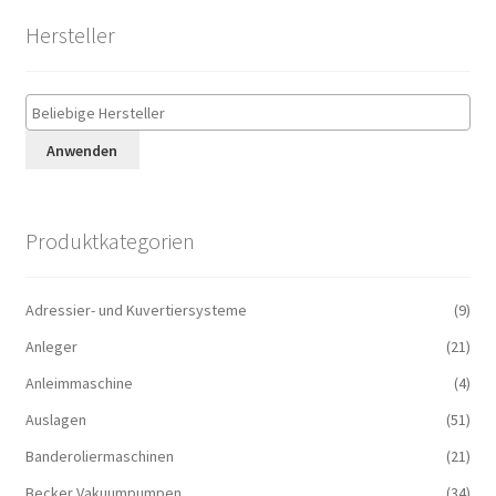
Hersteller
Anwenden
Produktkategorien
Adressier- und Kuvertiersysteme
(9)
Anleger
(21)
Anleimmaschine
(4)
Auslagen
(51)
Banderoliermaschinen
(21)
Becker Vakuumpumpen
(34)