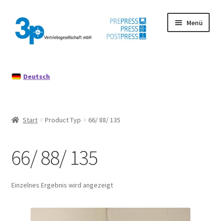
Zur
Zum
Menü
Navigation
Inhalt
springen
springen
Start
Deutsch
Datenschutz
Gebrauchtmaschinen
Start
Product Typ
66/ 88/ 135
Impressum
66/ 88/ 135
Mein Konto
Richtlinie für Rückerstattungen und Rückgaben
Einzelnes Ergebnis wird angezeigt