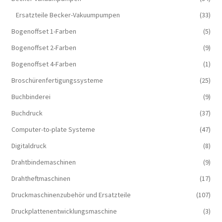
Ersatzteile Becker-Vakuumpumpen
(33)
Bogenoffset 1-Farben
(5)
Bogenoffset 2-Farben
(9)
Bogenoffset 4-Farben
(1)
Broschürenfertigungssysteme
(25)
Buchbinderei
(9)
Buchdruck
(37)
Computer-to-plate Systeme
(47)
Digitaldruck
(8)
Drahtbindemaschinen
(9)
Drahtheftmaschinen
(17)
Druckmaschinenzubehör und Ersatzteile
(107)
Druckplattenentwicklungsmaschine
(3)