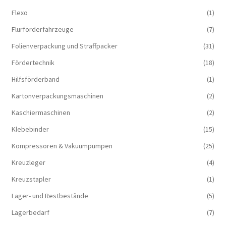
Flexo
(1)
Flurförderfahrzeuge
(7)
Folienverpackung und Straffpacker
(31)
Fördertechnik
(18)
Hilfsförderband
(1)
Kartonverpackungsmaschinen
(2)
Kaschiermaschinen
(2)
Klebebinder
(15)
Kompressoren & Vakuum­pumpen
(25)
Kreuzleger
(4)
Kreuzstapler
(1)
Lager- und Restbestände
(5)
Lagerbedarf
(7)