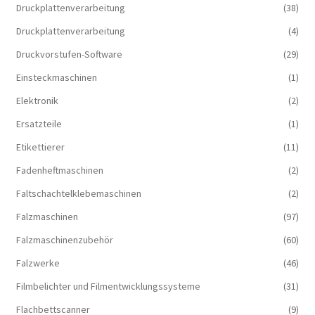
Druckplattenverarbeitung
(38)
Druckplattenverarbeitung
(4)
Druckvorstufen-Software
(29)
Einsteckmaschinen
(1)
Elektronik
(2)
Ersatzteile
(1)
Etikettierer
(11)
Fadenheftmaschinen
(2)
Faltschachtelklebemaschinen
(2)
Falzmaschinen
(97)
Falzmaschinenzubehör
(60)
Falzwerke
(46)
Filmbelichter und Filmentwicklungssysteme
(31)
Flachbettscanner
(9)