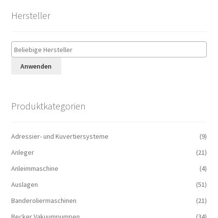
Hersteller
Anwenden
Produktkategorien
Adressier- und Kuvertiersysteme
(9)
Anleger
(21)
Anleimmaschine
(4)
Auslagen
(51)
Banderoliermaschinen
(21)
Becker Vakuumpumpen
(34)