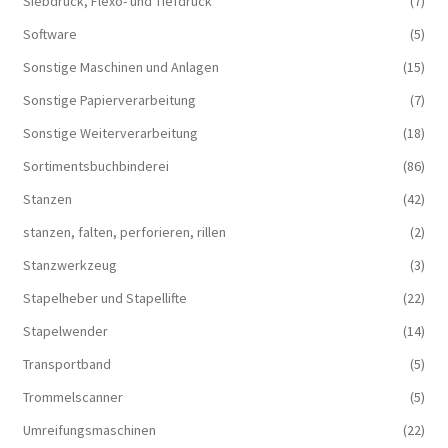
Siebdruck, Flexo- und Tiefdruck
(7)
Software
(5)
Sonstige Maschinen und Anlagen
(15)
Sonstige Papierverarbeitung
(7)
Sonstige Weiterverarbeitung
(18)
Sortimentsbuchbinderei
(86)
Stanzen
(42)
stanzen, falten, perforieren, rillen
(2)
Stanzwerkzeug
(3)
Stapelheber und Stapellifte
(22)
Stapelwender
(14)
Transportband
(5)
Trommelscanner
(5)
Umreifungsmaschinen
(22)