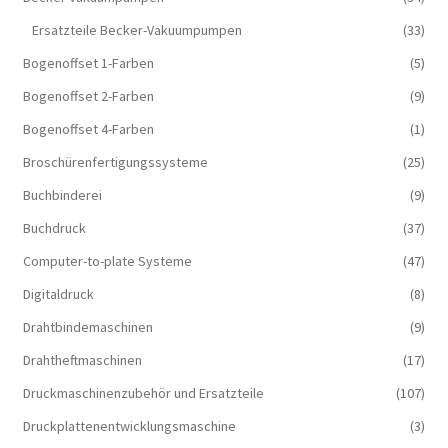
Ersatzteile Becker-Vakuumpumpen
(33)
Bogenoffset 1-Farben
(5)
Bogenoffset 2-Farben
(9)
Bogenoffset 4-Farben
(1)
Broschürenfertigungssysteme
(25)
Buchbinderei
(9)
Buchdruck
(37)
Computer-to-plate Systeme
(47)
Digitaldruck
(8)
Drahtbindemaschinen
(9)
Drahtheftmaschinen
(17)
Druckmaschinenzubehör und Ersatzteile
(107)
Druckplattenentwicklungsmaschine
(3)