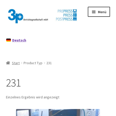
Zur
Zum
Menü
Navigation
Inhalt
springen
springen
Start
Deutsch
Datenschutz
Gebrauchtmaschinen
Start
Product Typ
231
Impressum
231
Mein Konto
Richtlinie für Rückerstattungen und Rückgaben
Einzelnes Ergebnis wird angezeigt