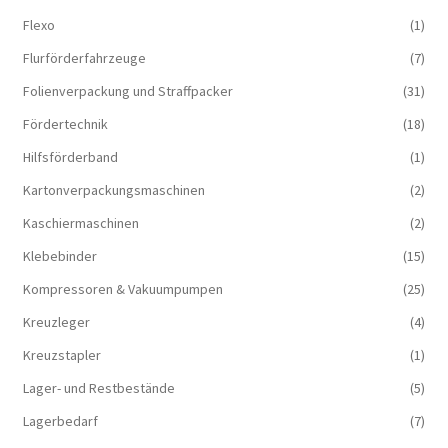
Flexo
(1)
Flurförderfahrzeuge
(7)
Folienverpackung und Straffpacker
(31)
Fördertechnik
(18)
Hilfsförderband
(1)
Kartonverpackungsmaschinen
(2)
Kaschiermaschinen
(2)
Klebebinder
(15)
Kompressoren & Vakuum­pumpen
(25)
Kreuzleger
(4)
Kreuzstapler
(1)
Lager- und Restbestände
(5)
Lagerbedarf
(7)