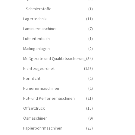
Schmierstoffe
(1)
Lagertechnik
(11)
Laminiermaschinen
(7)
Luftseitentisch
(1)
Mailinganlagen
(2)
Meßgeräte und Qualitätssicherung
(34)
Nicht zugeordnet
(158)
Normlicht
(2)
Numeriermaschinen
(2)
Nut- und Perforiermaschinen
(21)
Offsetdruck
(15)
Ösmaschinen
(9)
Papierbohrmaschinen
(23)