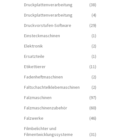
Druckplattenverarbeitung
(38)
Druckplattenverarbeitung
(4)
Druckvorstufen-Software
(29)
Einsteckmaschinen
(1)
Elektronik
(2)
Ersatzteile
(1)
Etikettierer
(11)
Fadenheftmaschinen
(2)
Faltschachtelklebemaschinen
(2)
Falzmaschinen
(97)
Falzmaschinenzubehör
(60)
Falzwerke
(46)
Filmbelichter und
Filmentwicklungssysteme
(31)