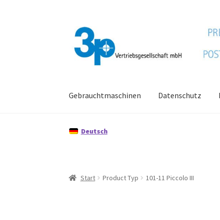
Zur
Zum
Navigation
Inhalt
springen
springen
Gebrauchtmaschinen
Datenschutz
Start
Datenschutz
Gebrauchtmaschinen
Imp
Deutsch
Start
Product Typ
101-11 Piccolo III