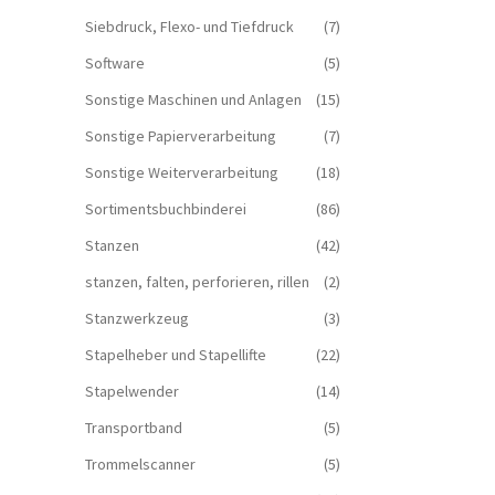
Siebdruck, Flexo- und Tiefdruck
(7)
Software
(5)
Sonstige Maschinen und Anlagen
(15)
Sonstige Papierverarbeitung
(7)
Sonstige Weiterverarbeitung
(18)
Sortimentsbuchbinderei
(86)
Stanzen
(42)
stanzen, falten, perforieren, rillen
(2)
Stanzwerkzeug
(3)
Stapelheber und Stapellifte
(22)
Stapelwender
(14)
Transportband
(5)
Trommelscanner
(5)