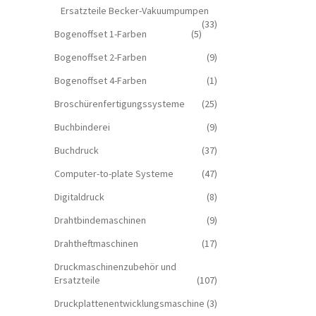
Ersatzteile Becker-Vakuumpumpen
(33)
Bogenoffset 1-Farben
(5)
Bogenoffset 2-Farben
(9)
Bogenoffset 4-Farben
(1)
Broschürenfertigungssysteme
(25)
Buchbinderei
(9)
Buchdruck
(37)
Computer-to-plate Systeme
(47)
Digitaldruck
(8)
Drahtbindemaschinen
(9)
Drahtheftmaschinen
(17)
Druckmaschinenzubehör und
Ersatzteile
(107)
Druckplattenentwicklungsmaschine
(3)