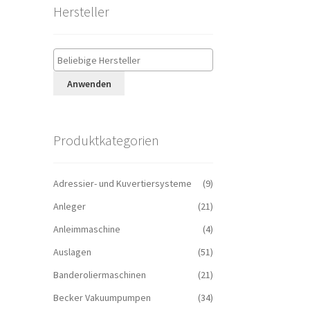
Hersteller
Anwenden
Produktkategorien
Adressier- und Kuvertiersysteme
(9)
Anleger
(21)
Anleimmaschine
(4)
Auslagen
(51)
Banderoliermaschinen
(21)
Becker Vakuumpumpen
(34)