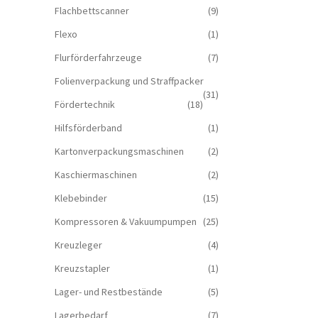
Flachbettscanner
(9)
Flexo
(1)
Flurförderfahrzeuge
(7)
Folienverpackung und Straffpacker
(31)
Fördertechnik
(18)
Hilfsförderband
(1)
Kartonverpackungsmaschinen
(2)
Kaschiermaschinen
(2)
Klebebinder
(15)
Kompressoren & Vakuum­pumpen
(25)
Kreuzleger
(4)
Kreuzstapler
(1)
Lager- und Restbestände
(5)
Lagerbedarf
(7)