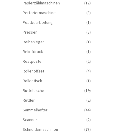
Papierzählmaschinen
(12)
Perforiermaschine
(3)
Postbearbeitung
(1)
Pressen
(8)
Reibanleger
(1)
Reliefdruck
(1)
Restposten
(2)
Rollenoffset
(4)
Rollentisch
(1)
Rütteltische
(19)
Rüttler
(2)
Sammelhefter
(44)
Scanner
(2)
Schneidemaschinen
(78)