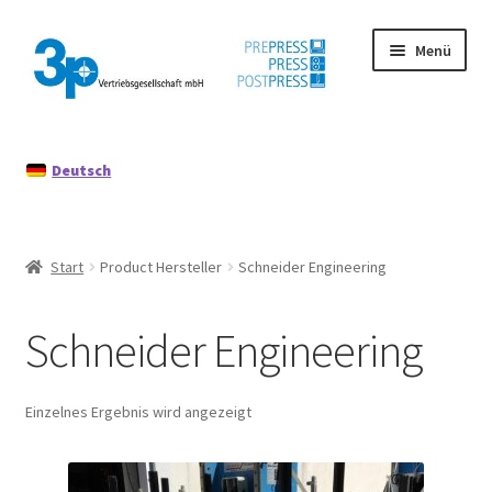
Zur
Zum
Menü
Navigation
Inhalt
springen
springen
Start
Deutsch
Datenschutz
Gebrauchtmaschinen
Start
Product Hersteller
Schneider Engineering
Impressum
Schneider Engineering
Mein Konto
Richtlinie für Rückerstattungen und Rückgaben
Einzelnes Ergebnis wird angezeigt