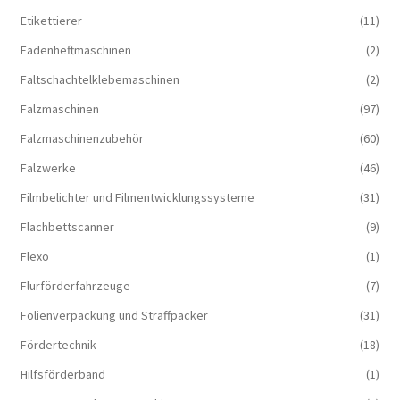
Etikettierer
(11)
Fadenheftmaschinen
(2)
Faltschachtelklebemaschinen
(2)
Falzmaschinen
(97)
Falzmaschinenzubehör
(60)
Falzwerke
(46)
Filmbelichter und Filmentwicklungssysteme
(31)
Flachbettscanner
(9)
Flexo
(1)
Flurförderfahrzeuge
(7)
Folienverpackung und Straffpacker
(31)
Fördertechnik
(18)
Hilfsförderband
(1)