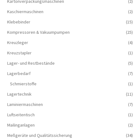
Kartonverpackungsmaschinen
(2)
Kaschiermaschinen
(2)
Klebebinder
(15)
Kompressoren & Vakuum­pumpen
(25)
Kreuzleger
(4)
Kreuzstapler
(1)
Lager- und Restbestände
(5)
Lagerbedarf
(7)
Schmierstoffe
(1)
Lagertechnik
(11)
Laminiermaschinen
(7)
Luftseitentisch
(1)
Mailinganlagen
(2)
Meßgeräte und Qualitätssicherung
(34)