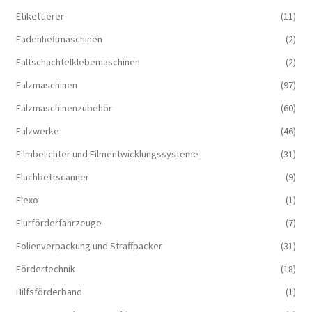
Etikettierer
(11)
Fadenheftmaschinen
(2)
Faltschachtelklebemaschinen
(2)
Falzmaschinen
(97)
Falzmaschinenzubehör
(60)
Falzwerke
(46)
Filmbelichter und Filmentwicklungssysteme
(31)
Flachbettscanner
(9)
Flexo
(1)
Flurförderfahrzeuge
(7)
Folienverpackung und Straffpacker
(31)
Fördertechnik
(18)
Hilfsförderband
(1)