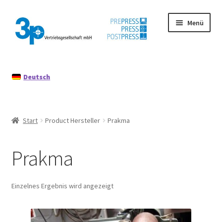
Zur
Zum
Menü
Navigation
Inhalt
springen
springen
Start
Deutsch
Datenschutz
Gebrauchtmaschinen
Start
Product Hersteller
Prakma
Impressum
Prakma
Mein Konto
Richtlinie für Rückerstattungen und Rückgaben
Einzelnes Ergebnis wird angezeigt