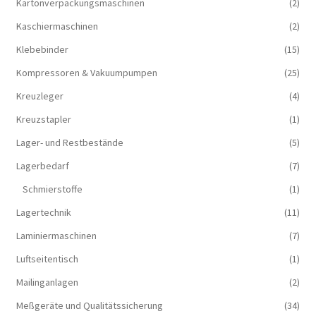
Kartonverpackungsmaschinen
(2)
Kaschiermaschinen
(2)
Klebebinder
(15)
Kompressoren & Vakuum­pumpen
(25)
Kreuzleger
(4)
Kreuzstapler
(1)
Lager- und Restbestände
(5)
Lagerbedarf
(7)
Schmierstoffe
(1)
Lagertechnik
(11)
Laminiermaschinen
(7)
Luftseitentisch
(1)
Mailinganlagen
(2)
Meßgeräte und Qualitätssicherung
(34)