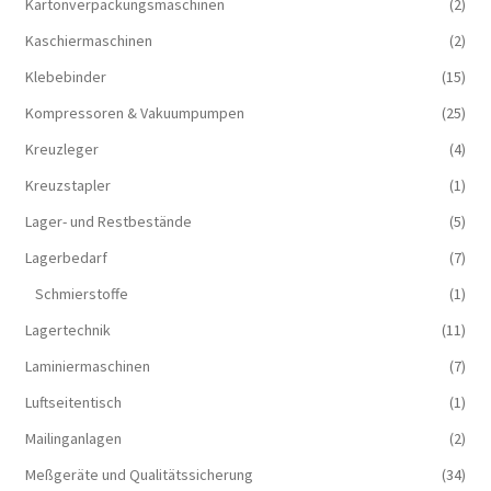
Kartonverpackungsmaschinen
(2)
Kaschiermaschinen
(2)
Klebebinder
(15)
Kompressoren & Vakuum­pumpen
(25)
Kreuzleger
(4)
Kreuzstapler
(1)
Lager- und Restbestände
(5)
Lagerbedarf
(7)
Schmierstoffe
(1)
Lagertechnik
(11)
Laminiermaschinen
(7)
Luftseitentisch
(1)
Mailinganlagen
(2)
Meßgeräte und Qualitätssicherung
(34)