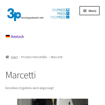
Zur
Zum
Menü
Navigation
Inhalt
springen
springen
Start
Deutsch
Datenschutz
Gebrauchtmaschinen
Start
Product Hersteller
Marcetti
Impressum
Marcetti
Mein Konto
Richtlinie für Rückerstattungen und Rückgaben
Einzelnes Ergebnis wird angezeigt