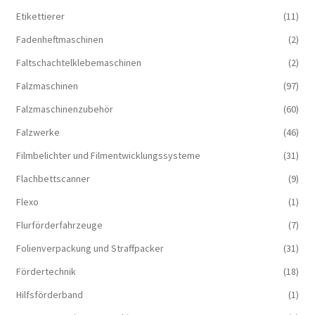
Etikettierer
(11)
Fadenheftmaschinen
(2)
Faltschachtelklebemaschinen
(2)
Falzmaschinen
(97)
Falzmaschinenzubehör
(60)
Falzwerke
(46)
Filmbelichter und Filmentwicklungssysteme
(31)
Flachbettscanner
(9)
Flexo
(1)
Flurförderfahrzeuge
(7)
Folienverpackung und Straffpacker
(31)
Fördertechnik
(18)
Hilfsförderband
(1)