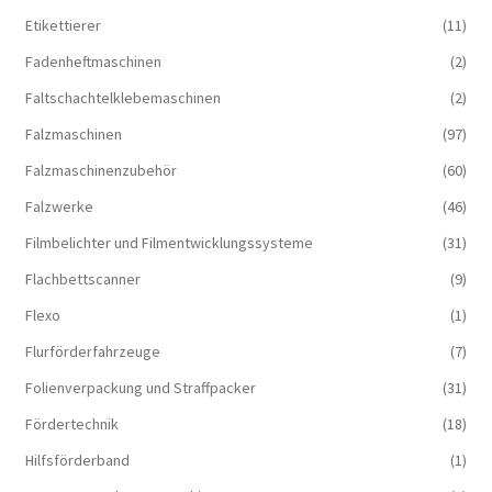
Etikettierer
(11)
Fadenheftmaschinen
(2)
Faltschachtelklebemaschinen
(2)
Falzmaschinen
(97)
Falzmaschinenzubehör
(60)
Falzwerke
(46)
Filmbelichter und Filmentwicklungssysteme
(31)
Flachbettscanner
(9)
Flexo
(1)
Flurförderfahrzeuge
(7)
Folienverpackung und Straffpacker
(31)
Fördertechnik
(18)
Hilfsförderband
(1)