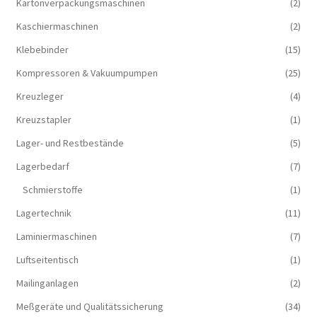
Kartonverpackungsmaschinen
(2)
Kaschiermaschinen
(2)
Klebebinder
(15)
Kompressoren & Vakuum­pumpen
(25)
Kreuzleger
(4)
Kreuzstapler
(1)
Lager- und Restbestände
(5)
Lagerbedarf
(7)
Schmierstoffe
(1)
Lagertechnik
(11)
Laminiermaschinen
(7)
Luftseitentisch
(1)
Mailinganlagen
(2)
Meßgeräte und Qualitätssicherung
(34)