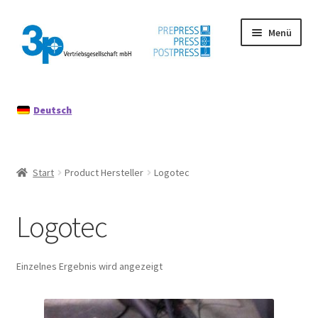
Zur
Zum
Menü
Navigation
Inhalt
springen
springen
Start
Deutsch
Datenschutz
Gebrauchtmaschinen
Start
Product Hersteller
Logotec
Impressum
Logotec
Mein Konto
Richtlinie für Rückerstattungen und Rückgaben
Einzelnes Ergebnis wird angezeigt