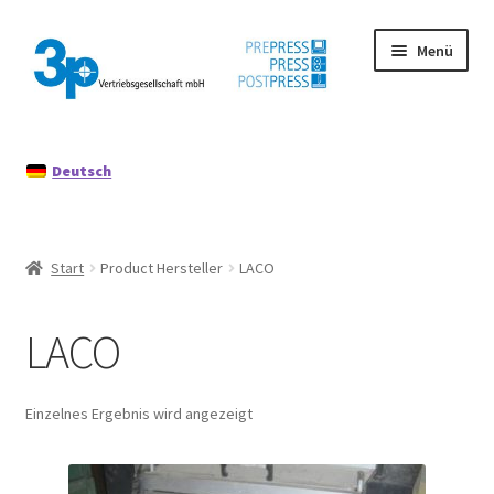
Zur
Zum
Menü
Navigation
Inhalt
springen
springen
Start
Deutsch
Datenschutz
Gebrauchtmaschinen
Start
Product Hersteller
LACO
Impressum
LACO
Mein Konto
Richtlinie für Rückerstattungen und Rückgaben
Einzelnes Ergebnis wird angezeigt