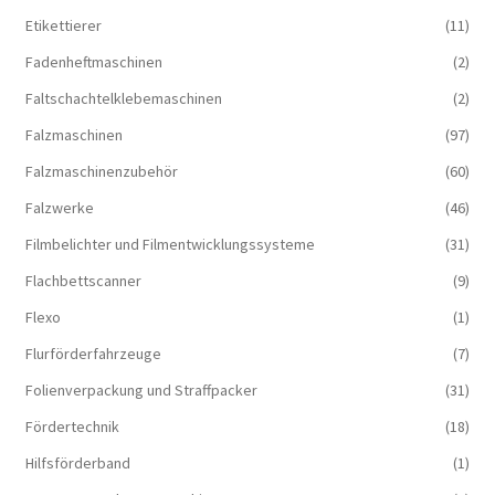
Etikettierer
(11)
Fadenheftmaschinen
(2)
Faltschachtelklebemaschinen
(2)
Falzmaschinen
(97)
Falzmaschinenzubehör
(60)
Falzwerke
(46)
Filmbelichter und Filmentwicklungssysteme
(31)
Flachbettscanner
(9)
Flexo
(1)
Flurförderfahrzeuge
(7)
Folienverpackung und Straffpacker
(31)
Fördertechnik
(18)
Hilfsförderband
(1)