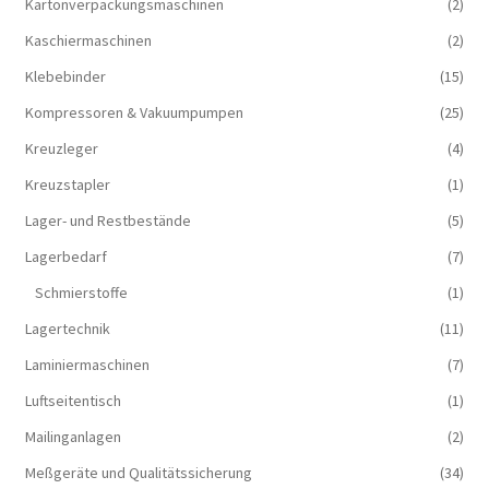
Kartonverpackungsmaschinen
(2)
Kaschiermaschinen
(2)
Klebebinder
(15)
Kompressoren & Vakuum­pumpen
(25)
Kreuzleger
(4)
Kreuzstapler
(1)
Lager- und Restbestände
(5)
Lagerbedarf
(7)
Schmierstoffe
(1)
Lagertechnik
(11)
Laminiermaschinen
(7)
Luftseitentisch
(1)
Mailinganlagen
(2)
Meßgeräte und Qualitätssicherung
(34)