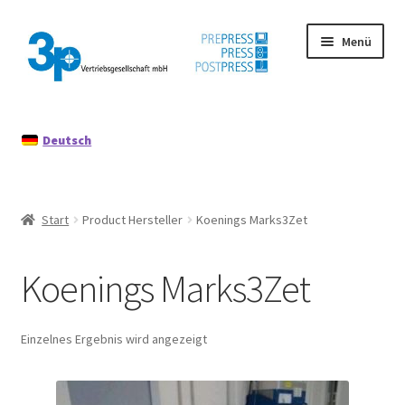
Zur
Zum
Menü
Navigation
Inhalt
springen
springen
Start
Deutsch
Datenschutz
Gebrauchtmaschinen
Start
Product Hersteller
Koenings Marks3Zet
Impressum
Koenings Marks3Zet
Mein Konto
Richtlinie für Rückerstattungen und Rückgaben
Einzelnes Ergebnis wird angezeigt