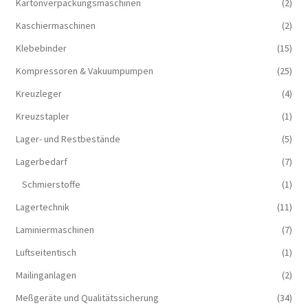
Kartonverpackungsmaschinen
(2)
Kaschiermaschinen
(2)
Klebebinder
(15)
Kompressoren & Vakuum­pumpen
(25)
Kreuzleger
(4)
Kreuzstapler
(1)
Lager- und Restbestände
(5)
Lagerbedarf
(7)
Schmierstoffe
(1)
Lagertechnik
(11)
Laminiermaschinen
(7)
Luftseitentisch
(1)
Mailinganlagen
(2)
Meßgeräte und Qualitätssicherung
(34)