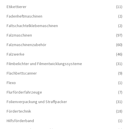
Etikettierer
(11)
Fadenheftmaschinen
(2)
Faltschachtelklebemaschinen
(2)
Falzmaschinen
(97)
Falzmaschinenzubehör
(60)
Falzwerke
(46)
Filmbelichter und Filmentwicklungssysteme
(31)
Flachbettscanner
(9)
Flexo
(1)
Flurförderfahrzeuge
(7)
Folienverpackung und Straffpacker
(31)
Fördertechnik
(18)
Hilfsförderband
(1)