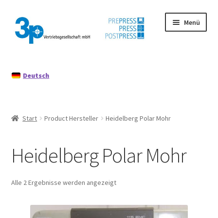
Zur
Zum
Menü
Navigation
Inhalt
springen
springen
Start
Deutsch
Datenschutz
Gebrauchtmaschinen
Start
Product Hersteller
Heidelberg Polar Mohr
Impressum
Heidelberg Polar Mohr
Mein Konto
Richtlinie für Rückerstattungen und Rückgaben
Alle 2 Ergebnisse werden angezeigt