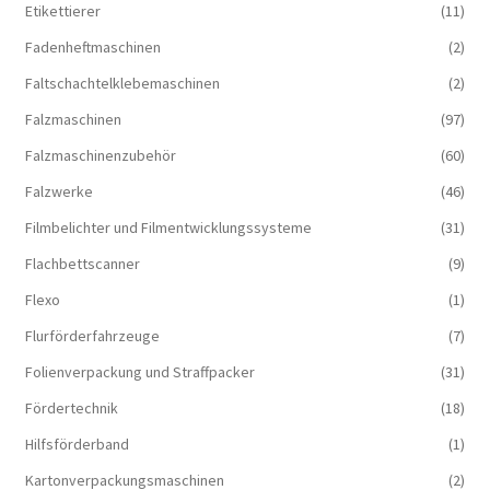
Etikettierer
(11)
Fadenheftmaschinen
(2)
Faltschachtelklebemaschinen
(2)
Falzmaschinen
(97)
Falzmaschinenzubehör
(60)
Falzwerke
(46)
Filmbelichter und Filmentwicklungssysteme
(31)
Flachbettscanner
(9)
Flexo
(1)
Flurförderfahrzeuge
(7)
Folienverpackung und Straffpacker
(31)
Fördertechnik
(18)
Hilfsförderband
(1)
Kartonverpackungsmaschinen
(2)