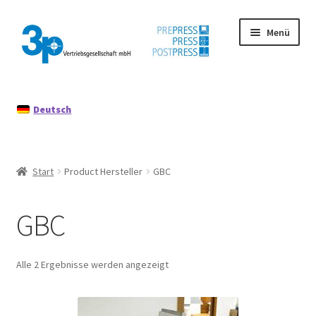
Zur
Zum
Menü
Navigation
Inhalt
springen
springen
Start
Deutsch
Datenschutz
Gebrauchtmaschinen
Start
Product Hersteller
GBC
Impressum
GBC
Mein Konto
Richtlinie für Rückerstattungen und Rückgaben
Alle 2 Ergebnisse werden angezeigt