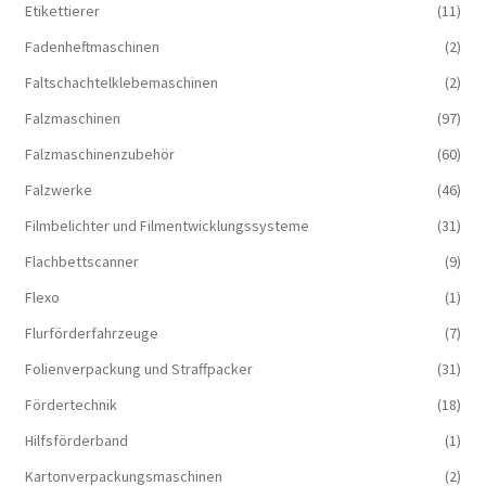
Etikettierer
(11)
Fadenheftmaschinen
(2)
Faltschachtelklebemaschinen
(2)
Falzmaschinen
(97)
Falzmaschinenzubehör
(60)
Falzwerke
(46)
Filmbelichter und Filmentwicklungssysteme
(31)
Flachbettscanner
(9)
Flexo
(1)
Flurförderfahrzeuge
(7)
Folienverpackung und Straffpacker
(31)
Fördertechnik
(18)
Hilfsförderband
(1)
Kartonverpackungsmaschinen
(2)