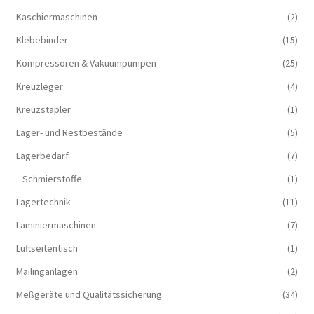
Kaschiermaschinen
(2)
Klebebinder
(15)
Kompressoren & Vakuum­pumpen
(25)
Kreuzleger
(4)
Kreuzstapler
(1)
Lager- und Restbestände
(5)
Lagerbedarf
(7)
Schmierstoffe
(1)
Lagertechnik
(11)
Laminiermaschinen
(7)
Luftseitentisch
(1)
Mailinganlagen
(2)
Meßgeräte und Qualitätssicherung
(34)