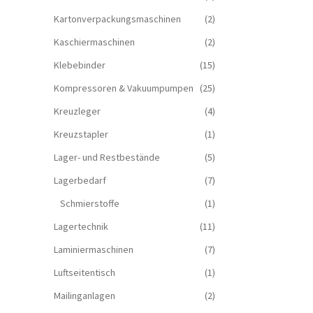
Kartonverpackungsmaschinen
(2)
Kaschiermaschinen
(2)
Klebebinder
(15)
Kompressoren & Vakuum­pumpen
(25)
Kreuzleger
(4)
Kreuzstapler
(1)
Lager- und Restbestände
(5)
Lagerbedarf
(7)
Schmierstoffe
(1)
Lagertechnik
(11)
Laminiermaschinen
(7)
Luftseitentisch
(1)
Mailinganlagen
(2)