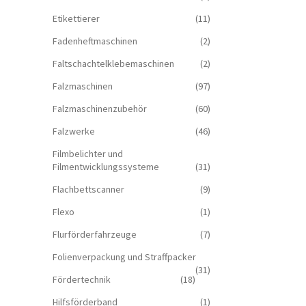
Etikettierer
(11)
Fadenheftmaschinen
(2)
Faltschachtelklebemaschinen
(2)
Falzmaschinen
(97)
Falzmaschinenzubehör
(60)
Falzwerke
(46)
Filmbelichter und
Filmentwicklungssysteme
(31)
Flachbettscanner
(9)
Flexo
(1)
Flurförderfahrzeuge
(7)
Folienverpackung und Straffpacker
(31)
Fördertechnik
(18)
Hilfsförderband
(1)