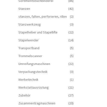
Sortimentsbuchbinderei
(86)
Stanzen
(42)
stanzen, falten, perforieren, rillen
(2)
Stanzwerkzeug
(3)
Stapelheber und Stapellifte
(22)
Stapelwender
(14)
Transportband
(5)
Trommelscanner
(5)
Umreifungsmaschinen
(22)
Verpackungstechnik
(3)
Werbetechnik
(1)
Werkstattausrüstung
(21)
Zubehör
(27)
Zusammentragmaschinen
(20)