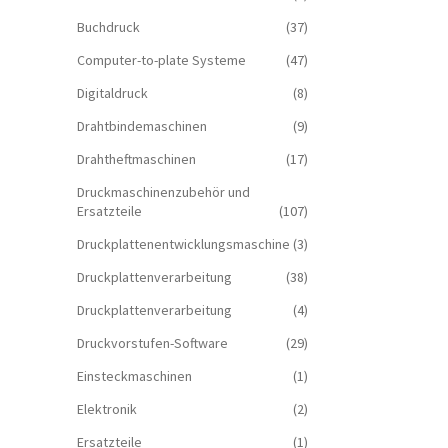
Buchdruck
(37)
Computer-to-plate Systeme
(47)
Digitaldruck
(8)
Drahtbindemaschinen
(9)
Drahtheftmaschinen
(17)
Druckmaschinenzubehör und
Ersatzteile
(107)
Druckplattenentwicklungsmaschine
(3)
Druckplattenverarbeitung
(38)
Druckplattenverarbeitung
(4)
Druckvorstufen-Software
(29)
Einsteckmaschinen
(1)
Elektronik
(2)
Ersatzteile
(1)