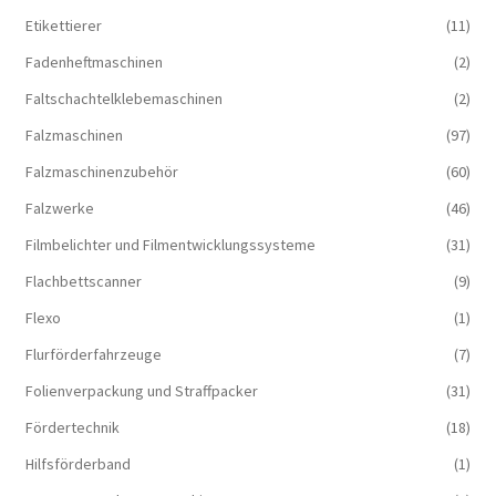
Etikettierer
(11)
Fadenheftmaschinen
(2)
Faltschachtelklebemaschinen
(2)
Falzmaschinen
(97)
Falzmaschinenzubehör
(60)
Falzwerke
(46)
Filmbelichter und Filmentwicklungssysteme
(31)
Flachbettscanner
(9)
Flexo
(1)
Flurförderfahrzeuge
(7)
Folienverpackung und Straffpacker
(31)
Fördertechnik
(18)
Hilfsförderband
(1)