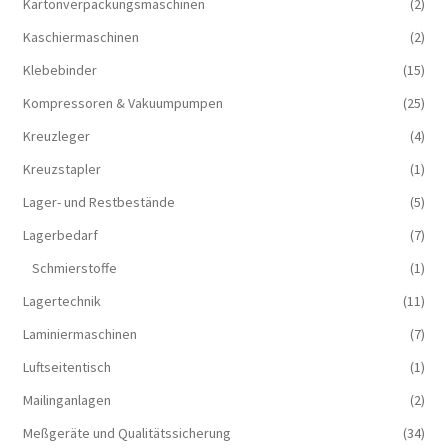
Kartonverpackungsmaschinen
(2)
Kaschiermaschinen
(2)
Klebebinder
(15)
Kompressoren & Vakuum­pumpen
(25)
Kreuzleger
(4)
Kreuzstapler
(1)
Lager- und Restbestände
(5)
Lagerbedarf
(7)
Schmierstoffe
(1)
Lagertechnik
(11)
Laminiermaschinen
(7)
Luftseitentisch
(1)
Mailinganlagen
(2)
Meßgeräte und Qualitätssicherung
(34)