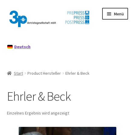
Zur
Zum
Menü
Navigation
Inhalt
springen
springen
Start
Deutsch
Datenschutz
Gebrauchtmaschinen
Start
Product Hersteller
Ehrler & Beck
Impressum
Ehrler & Beck
Mein Konto
Richtlinie für Rückerstattungen und Rückgaben
Einzelnes Ergebnis wird angezeigt