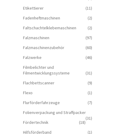
Etikettierer
(11)
Fadenheftmaschinen
(2)
Faltschachtelklebemaschinen
(2)
Falzmaschinen
(97)
Falzmaschinenzubehör
(60)
Falzwerke
(46)
Filmbelichter und
Filmentwicklungssysteme
(31)
Flachbettscanner
(9)
Flexo
(1)
Flurförderfahrzeuge
(7)
Folienverpackung und Straffpacker
(31)
Fördertechnik
(18)
Hilfsförderband
(1)