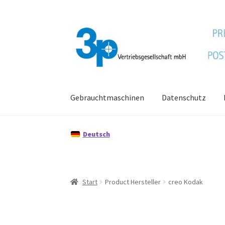
Zur
Zum
Navigation
Inhalt
springen
springen
Gebrauchtmaschinen
Datenschutz
Start
Datenschutz
Gebrauchtmaschinen
Imp
Deutsch
Start
Product Hersteller
creo Kodak