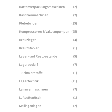
Kartonverpackungsmaschinen
(2)
Kaschiermaschinen
(2)
Klebebinder
(15)
Kompressoren & Vakuum­pumpen
(25)
Kreuzleger
(4)
Kreuzstapler
(1)
Lager- und Restbestände
(5)
Lagerbedarf
(7)
Schmierstoffe
(1)
Lagertechnik
(11)
Laminiermaschinen
(7)
Luftseitentisch
(1)
Mailinganlagen
(2)