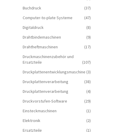
Buchdruck
(37)
Computer-to-plate Systeme
(47)
Digitaldruck
(8)
Drahtbindemaschinen
(9)
Drahtheftmaschinen
(17)
Druckmaschinenzubehör und
Ersatzteile
(107)
Druckplattenentwicklungsmaschine
(3)
Druckplattenverarbeitung
(38)
Druckplattenverarbeitung
(4)
Druckvorstufen-Software
(29)
Einsteckmaschinen
(1)
Elektronik
(2)
Ersatzteile
(1)