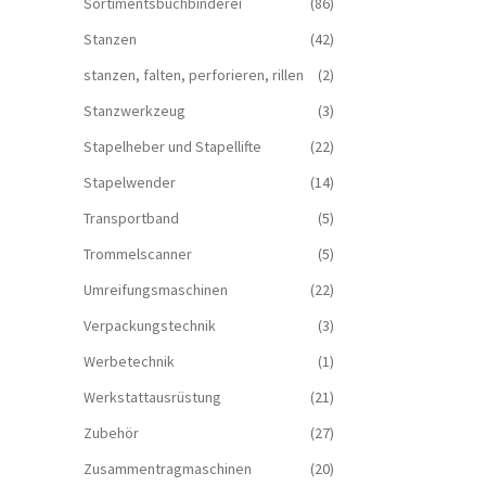
Sortimentsbuchbinderei
(86)
Stanzen
(42)
stanzen, falten, perforieren, rillen
(2)
Stanzwerkzeug
(3)
Stapelheber und Stapellifte
(22)
Stapelwender
(14)
Transportband
(5)
Trommelscanner
(5)
Umreifungsmaschinen
(22)
Verpackungstechnik
(3)
Werbetechnik
(1)
Werkstattausrüstung
(21)
Zubehör
(27)
Zusammentragmaschinen
(20)