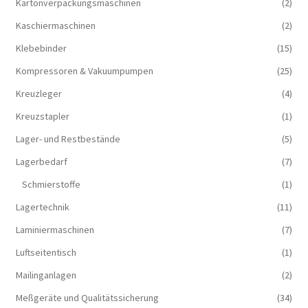
Kartonverpackungsmaschinen
(2)
Kaschiermaschinen
(2)
Klebebinder
(15)
Kompressoren & Vakuum­pumpen
(25)
Kreuzleger
(4)
Kreuzstapler
(1)
Lager- und Restbestände
(5)
Lagerbedarf
(7)
Schmierstoffe
(1)
Lagertechnik
(11)
Laminiermaschinen
(7)
Luftseitentisch
(1)
Mailinganlagen
(2)
Meßgeräte und Qualitätssicherung
(34)