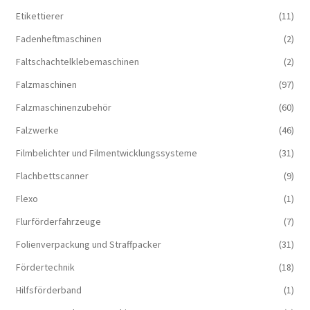
Etikettierer
(11)
Fadenheftmaschinen
(2)
Faltschachtelklebemaschinen
(2)
Falzmaschinen
(97)
Falzmaschinenzubehör
(60)
Falzwerke
(46)
Filmbelichter und Filmentwicklungssysteme
(31)
Flachbettscanner
(9)
Flexo
(1)
Flurförderfahrzeuge
(7)
Folienverpackung und Straffpacker
(31)
Fördertechnik
(18)
Hilfsförderband
(1)