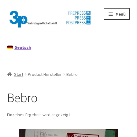
Zur
Zum
Menü
Navigation
Inhalt
springen
springen
Start
Deutsch
Datenschutz
Gebrauchtmaschinen
Start
Product Hersteller
Bebro
Impressum
Bebro
Mein Konto
Richtlinie für Rückerstattungen und Rückgaben
Einzelnes Ergebnis wird angezeigt