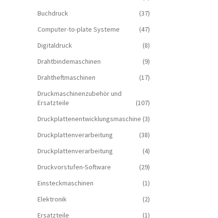
Buchdruck
(37)
Computer-to-plate Systeme
(47)
Digitaldruck
(8)
Drahtbindemaschinen
(9)
Drahtheftmaschinen
(17)
Druckmaschinenzubehör und
Ersatzteile
(107)
Druckplattenentwicklungsmaschine
(3)
Druckplattenverarbeitung
(38)
Druckplattenverarbeitung
(4)
Druckvorstufen-Software
(29)
Einsteckmaschinen
(1)
Elektronik
(2)
Ersatzteile
(1)