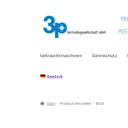
Zur
Zum
Navigation
Inhalt
springen
springen
Gebrauchtmaschinen
Datenschutz
Start
Datenschutz
Gebrauchtmaschinen
Imp
Deutsch
Start
Product Hersteller
BASF