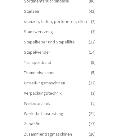
Sortimentsbuchbinderei
(86)
Stanzen
(42)
stanzen, falten, perforieren, rillen
(2)
Stanzwerkzeug
(3)
Stapelheber und Stapellifte
(22)
Stapelwender
(14)
Transportband
(5)
Trommelscanner
(5)
Umreifungsmaschinen
(22)
Verpackungstechnik
(3)
Werbetechnik
(1)
Werkstattausrüstung
(21)
Zubehör
(27)
Zusammentragmaschinen
(20)