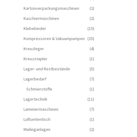
Kartonverpackungsmaschinen
(2)
Kaschiermaschinen
(2)
Klebebinder
(15)
Kompressoren & Vakuum­pumpen
(25)
Kreuzleger
(4)
Kreuzstapler
(1)
Lager- und Restbestände
(5)
Lagerbedarf
(7)
Schmierstoffe
(1)
Lagertechnik
(11)
Laminiermaschinen
(7)
Luftseitentisch
(1)
Mailinganlagen
(2)