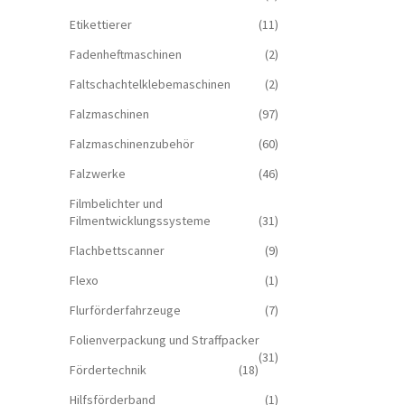
Etikettierer
(11)
Fadenheftmaschinen
(2)
Faltschachtelklebemaschinen
(2)
Falzmaschinen
(97)
Falzmaschinenzubehör
(60)
Falzwerke
(46)
Filmbelichter und
Filmentwicklungssysteme
(31)
Flachbettscanner
(9)
Flexo
(1)
Flurförderfahrzeuge
(7)
Folienverpackung und Straffpacker
(31)
Fördertechnik
(18)
Hilfsförderband
(1)