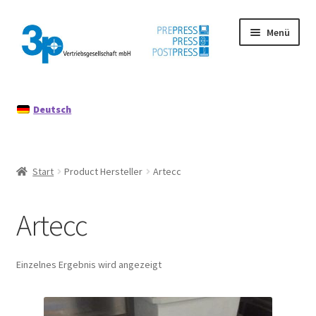
Zur
Zum
Menü
Navigation
Inhalt
springen
springen
Start
Deutsch
Datenschutz
Gebrauchtmaschinen
Start
Product Hersteller
Artecc
Impressum
Artecc
Mein Konto
Richtlinie für Rückerstattungen und Rückgaben
Einzelnes Ergebnis wird angezeigt