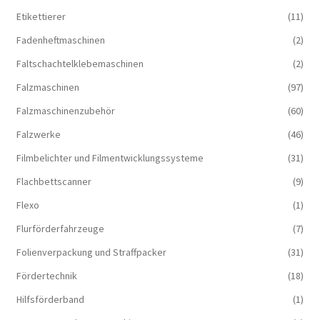
Etikettierer
(11)
Fadenheftmaschinen
(2)
Faltschachtelklebemaschinen
(2)
Falzmaschinen
(97)
Falzmaschinenzubehör
(60)
Falzwerke
(46)
Filmbelichter und Filmentwicklungssysteme
(31)
Flachbettscanner
(9)
Flexo
(1)
Flurförderfahrzeuge
(7)
Folienverpackung und Straffpacker
(31)
Fördertechnik
(18)
Hilfsförderband
(1)