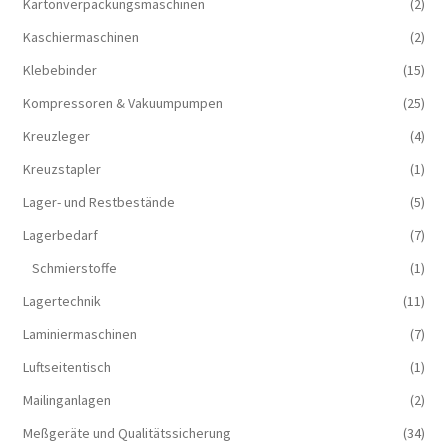
Kartonverpackungsmaschinen
(2)
Kaschiermaschinen
(2)
Klebebinder
(15)
Kompressoren & Vakuum­pumpen
(25)
Kreuzleger
(4)
Kreuzstapler
(1)
Lager- und Restbestände
(5)
Lagerbedarf
(7)
Schmierstoffe
(1)
Lagertechnik
(11)
Laminiermaschinen
(7)
Luftseitentisch
(1)
Mailinganlagen
(2)
Meßgeräte und Qualitätssicherung
(34)