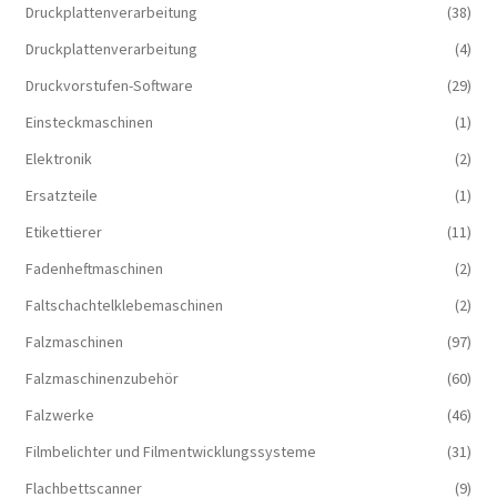
Druckplattenverarbeitung
(38)
Druckplattenverarbeitung
(4)
Druckvorstufen-Software
(29)
Einsteckmaschinen
(1)
Elektronik
(2)
Ersatzteile
(1)
Etikettierer
(11)
Fadenheftmaschinen
(2)
Faltschachtelklebemaschinen
(2)
Falzmaschinen
(97)
Falzmaschinenzubehör
(60)
Falzwerke
(46)
Filmbelichter und Filmentwicklungssysteme
(31)
Flachbettscanner
(9)