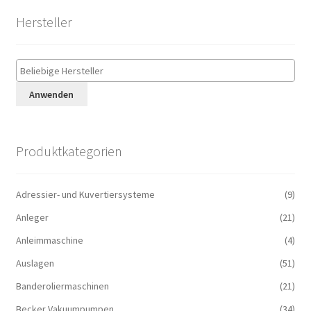
Hersteller
Anwenden
Produktkategorien
Adressier- und Kuvertiersysteme
(9)
Anleger
(21)
Anleimmaschine
(4)
Auslagen
(51)
Banderoliermaschinen
(21)
Becker Vakuumpumpen
(34)