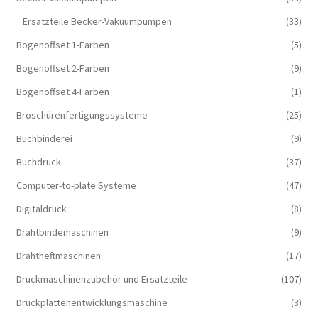
Ersatzteile Becker-Vakuumpumpen
(33)
Bogenoffset 1-Farben
(5)
Bogenoffset 2-Farben
(9)
Bogenoffset 4-Farben
(1)
Broschürenfertigungssysteme
(25)
Buchbinderei
(9)
Buchdruck
(37)
Computer-to-plate Systeme
(47)
Digitaldruck
(8)
Drahtbindemaschinen
(9)
Drahtheftmaschinen
(17)
Druckmaschinenzubehör und Ersatzteile
(107)
Druckplattenentwicklungsmaschine
(3)