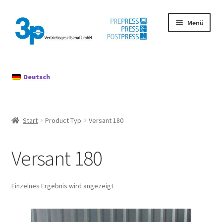
Zur
Zum
Menü
Navigation
Inhalt
springen
springen
Start
Deutsch
Datenschutz
Gebrauchtmaschinen
Start
Product Typ
Versant 180
Impressum
Versant 180
Mein Konto
Richtlinie für Rückerstattungen und Rückgaben
Einzelnes Ergebnis wird angezeigt