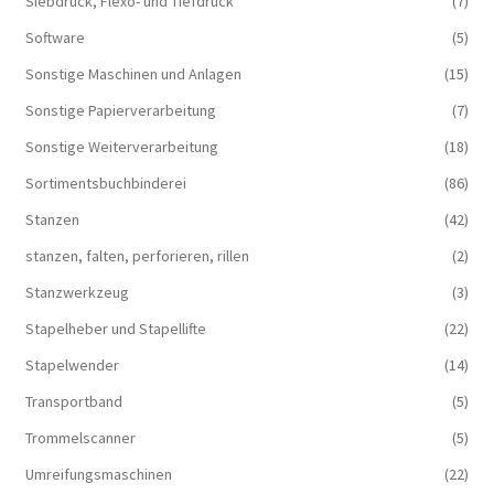
Siebdruck, Flexo- und Tiefdruck
(7)
Software
(5)
Sonstige Maschinen und Anlagen
(15)
Sonstige Papierverarbeitung
(7)
Sonstige Weiterverarbeitung
(18)
Sortimentsbuchbinderei
(86)
Stanzen
(42)
stanzen, falten, perforieren, rillen
(2)
Stanzwerkzeug
(3)
Stapelheber und Stapellifte
(22)
Stapelwender
(14)
Transportband
(5)
Trommelscanner
(5)
Umreifungsmaschinen
(22)