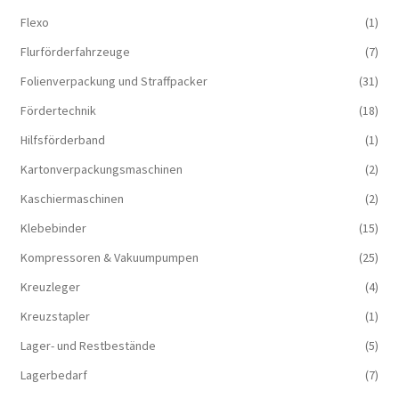
Flexo
(1)
Flurförderfahrzeuge
(7)
Folienverpackung und Straffpacker
(31)
Fördertechnik
(18)
Hilfsförderband
(1)
Kartonverpackungsmaschinen
(2)
Kaschiermaschinen
(2)
Klebebinder
(15)
Kompressoren & Vakuum­pumpen
(25)
Kreuzleger
(4)
Kreuzstapler
(1)
Lager- und Restbestände
(5)
Lagerbedarf
(7)