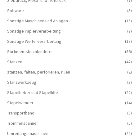
Siebdruck, Flexo- und Tiefdruck
(7)
Software
(5)
Sonstige Maschinen und Anlagen
(15)
Sonstige Papierverarbeitung
(7)
Sonstige Weiterverarbeitung
(18)
Sortimentsbuchbinderei
(86)
Stanzen
(42)
stanzen, falten, perforieren, rillen
(2)
Stanzwerkzeug
(3)
Stapelheber und Stapellifte
(22)
Stapelwender
(14)
Transportband
(5)
Trommelscanner
(5)
Umreifungsmaschinen
(22)