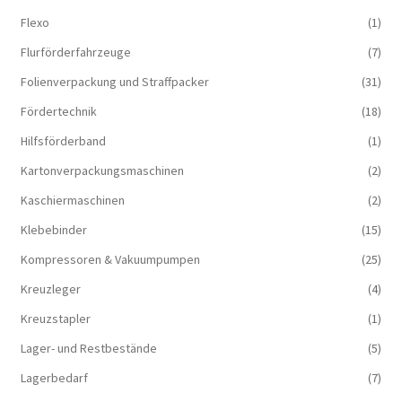
Flexo
(1)
Flurförderfahrzeuge
(7)
Folienverpackung und Straffpacker
(31)
Fördertechnik
(18)
Hilfsförderband
(1)
Kartonverpackungsmaschinen
(2)
Kaschiermaschinen
(2)
Klebebinder
(15)
Kompressoren & Vakuum­pumpen
(25)
Kreuzleger
(4)
Kreuzstapler
(1)
Lager- und Restbestände
(5)
Lagerbedarf
(7)