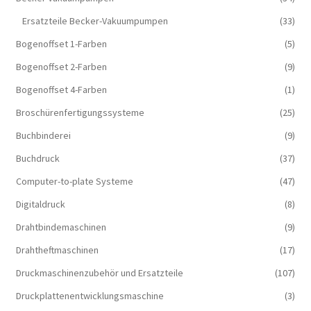
Ersatzteile Becker-Vakuumpumpen
(33)
Bogenoffset 1-Farben
(5)
Bogenoffset 2-Farben
(9)
Bogenoffset 4-Farben
(1)
Broschürenfertigungssysteme
(25)
Buchbinderei
(9)
Buchdruck
(37)
Computer-to-plate Systeme
(47)
Digitaldruck
(8)
Drahtbindemaschinen
(9)
Drahtheftmaschinen
(17)
Druckmaschinenzubehör und Ersatzteile
(107)
Druckplattenentwicklungsmaschine
(3)