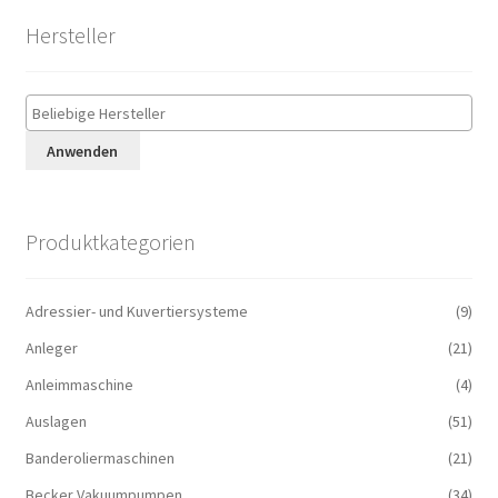
Hersteller
Anwenden
Produktkategorien
Adressier- und Kuvertiersysteme
(9)
Anleger
(21)
Anleimmaschine
(4)
Auslagen
(51)
Banderoliermaschinen
(21)
Becker Vakuumpumpen
(34)