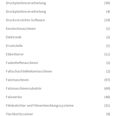
Druckplattenverarbeitung
(38)
Druckplattenverarbeitung
(4)
Druckvorstufen-Software
(29)
Einsteckmaschinen
(1)
Elektronik
(2)
Ersatzteile
(1)
Etikettierer
(11)
Fadenheftmaschinen
(2)
Faltschachtelklebemaschinen
(2)
Falzmaschinen
(97)
Falzmaschinenzubehör
(60)
Falzwerke
(46)
Filmbelichter und Filmentwicklungssysteme
(31)
Flachbettscanner
(9)