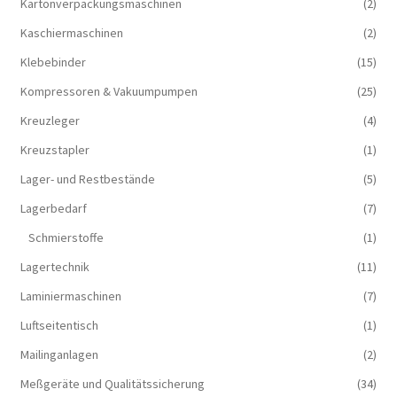
Kartonverpackungsmaschinen
(2)
Kaschiermaschinen
(2)
Klebebinder
(15)
Kompressoren & Vakuum­pumpen
(25)
Kreuzleger
(4)
Kreuzstapler
(1)
Lager- und Restbestände
(5)
Lagerbedarf
(7)
Schmierstoffe
(1)
Lagertechnik
(11)
Laminiermaschinen
(7)
Luftseitentisch
(1)
Mailinganlagen
(2)
Meßgeräte und Qualitätssicherung
(34)