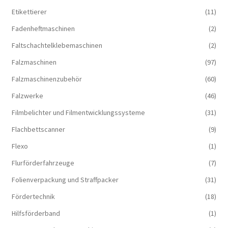
Etikettierer
(11)
Fadenheftmaschinen
(2)
Faltschachtelklebemaschinen
(2)
Falzmaschinen
(97)
Falzmaschinenzubehör
(60)
Falzwerke
(46)
Filmbelichter und Filmentwicklungssysteme
(31)
Flachbettscanner
(9)
Flexo
(1)
Flurförderfahrzeuge
(7)
Folienverpackung und Straffpacker
(31)
Fördertechnik
(18)
Hilfsförderband
(1)