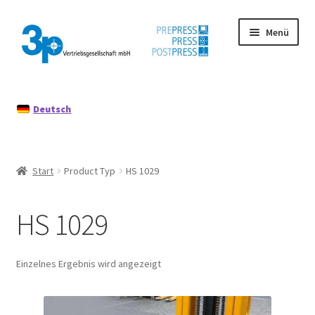
Zur
Zum
Menü
Navigation
Inhalt
springen
springen
Start
Deutsch
Datenschutz
Gebrauchtmaschinen
Start
Product Typ
HS 1029
Impressum
HS 1029
Mein Konto
Richtlinie für Rückerstattungen und Rückgaben
Einzelnes Ergebnis wird angezeigt