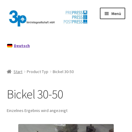
Zur
Zum
Menü
Navigation
Inhalt
springen
springen
Start
Deutsch
Datenschutz
Gebrauchtmaschinen
Start
Product Typ
Bickel 30-50
Impressum
Bickel 30-50
Mein Konto
Richtlinie für Rückerstattungen und Rückgaben
Einzelnes Ergebnis wird angezeigt