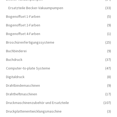
Ersatzteile Becker-Vakuumpumpen
(33)
Bogenoffset 1-Farben
(5)
Bogenoffset 2-Farben
(9)
Bogenoffset 4-Farben
(1)
Broschürenfertigungssysteme
(25)
Buchbinderei
(9)
Buchdruck
(37)
Computer-to-plate Systeme
(47)
Digitaldruck
(8)
Drahtbindemaschinen
(9)
Drahtheftmaschinen
(17)
Druckmaschinenzubehör und Ersatzteile
(107)
Druckplattenentwicklungsmaschine
(3)