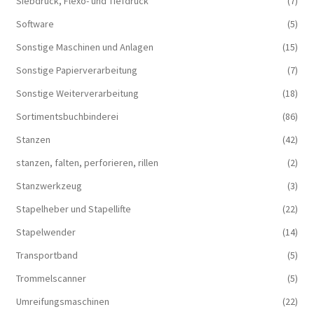
Siebdruck, Flexo- und Tiefdruck
(7)
Software
(5)
Sonstige Maschinen und Anlagen
(15)
Sonstige Papierverarbeitung
(7)
Sonstige Weiterverarbeitung
(18)
Sortimentsbuchbinderei
(86)
Stanzen
(42)
stanzen, falten, perforieren, rillen
(2)
Stanzwerkzeug
(3)
Stapelheber und Stapellifte
(22)
Stapelwender
(14)
Transportband
(5)
Trommelscanner
(5)
Umreifungsmaschinen
(22)