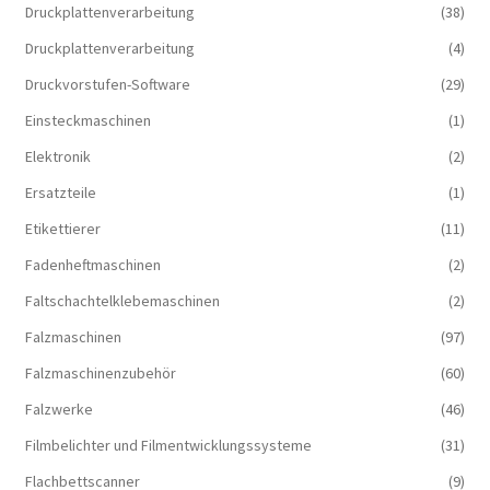
Druckplattenverarbeitung
(38)
Druckplattenverarbeitung
(4)
Druckvorstufen-Software
(29)
Einsteckmaschinen
(1)
Elektronik
(2)
Ersatzteile
(1)
Etikettierer
(11)
Fadenheftmaschinen
(2)
Faltschachtelklebemaschinen
(2)
Falzmaschinen
(97)
Falzmaschinenzubehör
(60)
Falzwerke
(46)
Filmbelichter und Filmentwicklungssysteme
(31)
Flachbettscanner
(9)