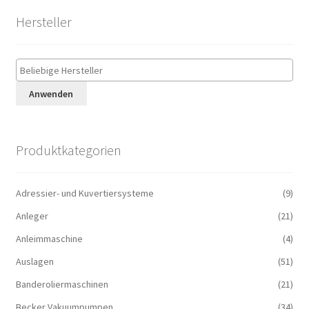
Hersteller
Anwenden
Produktkategorien
Adressier- und Kuvertiersysteme
(9)
Anleger
(21)
Anleimmaschine
(4)
Auslagen
(51)
Banderoliermaschinen
(21)
Becker Vakuumpumpen
(34)