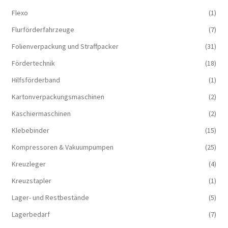
Flexo
(1)
Flurförderfahrzeuge
(7)
Folienverpackung und Straffpacker
(31)
Fördertechnik
(18)
Hilfsförderband
(1)
Kartonverpackungsmaschinen
(2)
Kaschiermaschinen
(2)
Klebebinder
(15)
Kompressoren & Vakuum­pumpen
(25)
Kreuzleger
(4)
Kreuzstapler
(1)
Lager- und Restbestände
(5)
Lagerbedarf
(7)