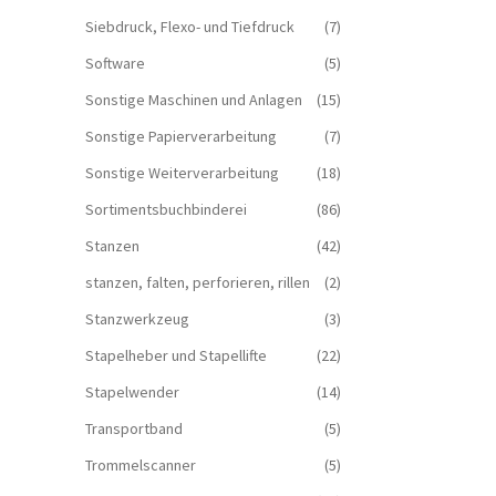
Siebdruck, Flexo- und Tiefdruck
(7)
Software
(5)
Sonstige Maschinen und Anlagen
(15)
Sonstige Papierverarbeitung
(7)
Sonstige Weiterverarbeitung
(18)
Sortimentsbuchbinderei
(86)
Stanzen
(42)
stanzen, falten, perforieren, rillen
(2)
Stanzwerkzeug
(3)
Stapelheber und Stapellifte
(22)
Stapelwender
(14)
Transportband
(5)
Trommelscanner
(5)