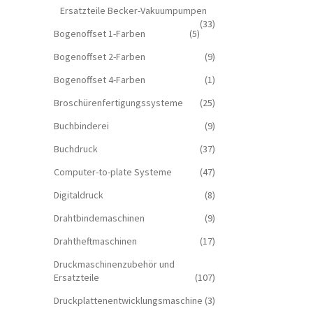
Ersatzteile Becker-Vakuumpumpen
(33)
Bogenoffset 1-Farben
(5)
Bogenoffset 2-Farben
(9)
Bogenoffset 4-Farben
(1)
Broschürenfertigungssysteme
(25)
Buchbinderei
(9)
Buchdruck
(37)
Computer-to-plate Systeme
(47)
Digitaldruck
(8)
Drahtbindemaschinen
(9)
Drahtheftmaschinen
(17)
Druckmaschinenzubehör und
Ersatzteile
(107)
Druckplattenentwicklungsmaschine
(3)