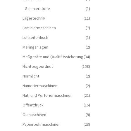
Schmierstoffe
(1)
Lagertechnik
(11)
Laminiermaschinen
(7)
Luftseitentisch
(1)
Mailinganlagen
(2)
Meßgeräte und Qualitätssicherung
(34)
Nicht zugeordnet
(158)
Normlicht
(2)
Numeriermaschinen
(2)
Nut- und Perforiermaschinen
(21)
Offsetdruck
(15)
Ösmaschinen
(9)
Papierbohrmaschinen
(23)