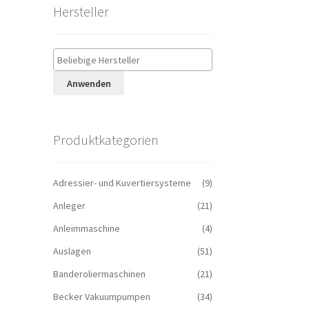
Hersteller
Anwenden
Produktkategorien
Adressier- und Kuvertiersysteme
(9)
Anleger
(21)
Anleimmaschine
(4)
Auslagen
(51)
Banderoliermaschinen
(21)
Becker Vakuumpumpen
(34)