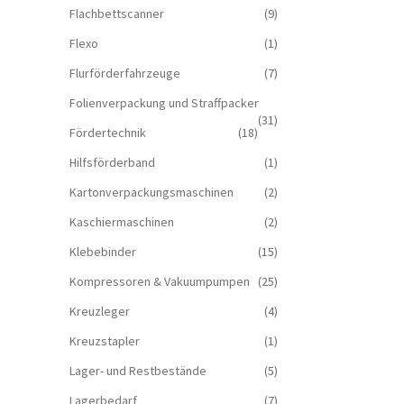
Flachbettscanner
(9)
Flexo
(1)
Flurförderfahrzeuge
(7)
Folienverpackung und Straffpacker
(31)
Fördertechnik
(18)
Hilfsförderband
(1)
Kartonverpackungsmaschinen
(2)
Kaschiermaschinen
(2)
Klebebinder
(15)
Kompressoren & Vakuum­pumpen
(25)
Kreuzleger
(4)
Kreuzstapler
(1)
Lager- und Restbestände
(5)
Lagerbedarf
(7)