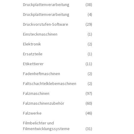
Druckplattenverarbeitung
(38)
Druckplattenverarbeitung
(4)
Druckvorstufen-Software
(29)
Einsteckmaschinen
(1)
Elektronik
(2)
Ersatzteile
(1)
Etikettierer
(11)
Fadenheftmaschinen
(2)
Faltschachtelklebemaschinen
(2)
Falzmaschinen
(97)
Falzmaschinenzubehör
(60)
Falzwerke
(46)
Filmbelichter und
Filmentwicklungssysteme
(31)