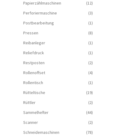
Papierzählmaschinen
(12)
Perforiermaschine
(3)
Postbearbeitung
(1)
Pressen
(8)
Reibanleger
(1)
Reliefdruck
(1)
Restposten
(2)
Rollenoffset
(4)
Rollentisch
(1)
Rütteltische
(19)
Rüttler
(2)
Sammelhefter
(44)
Scanner
(2)
Schneidemaschinen
(78)