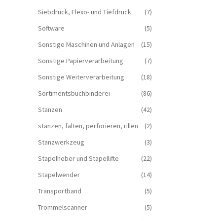
Siebdruck, Flexo- und Tiefdruck
(7)
Software
(5)
Sonstige Maschinen und Anlagen
(15)
Sonstige Papierverarbeitung
(7)
Sonstige Weiterverarbeitung
(18)
Sortimentsbuchbinderei
(86)
Stanzen
(42)
stanzen, falten, perforieren, rillen
(2)
Stanzwerkzeug
(3)
Stapelheber und Stapellifte
(22)
Stapelwender
(14)
Transportband
(5)
Trommelscanner
(5)