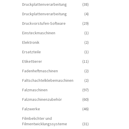
Druckplattenverarbeitung
(38)
Druckplattenverarbeitung
(4)
Druckvorstufen-Software
(29)
Einsteckmaschinen
(1)
Elektronik
(2)
Ersatzteile
(1)
Etikettierer
(11)
Fadenheftmaschinen
(2)
Faltschachtelklebemaschinen
(2)
Falzmaschinen
(97)
Falzmaschinenzubehör
(60)
Falzwerke
(46)
Filmbelichter und
Filmentwicklungssysteme
(31)