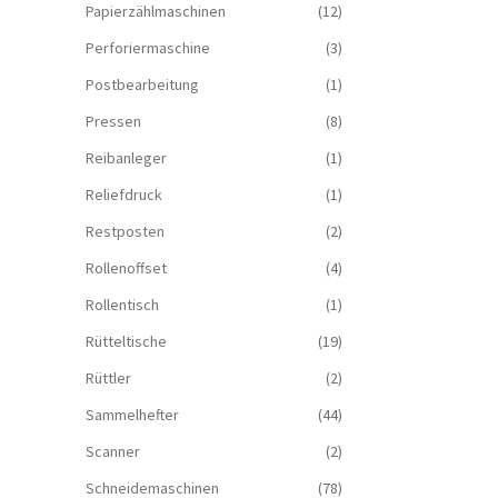
Papierzählmaschinen
(12)
Perforiermaschine
(3)
Postbearbeitung
(1)
Pressen
(8)
Reibanleger
(1)
Reliefdruck
(1)
Restposten
(2)
Rollenoffset
(4)
Rollentisch
(1)
Rütteltische
(19)
Rüttler
(2)
Sammelhefter
(44)
Scanner
(2)
Schneidemaschinen
(78)