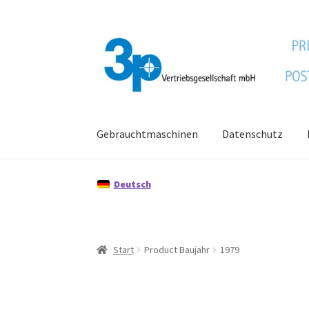
Zur
Zum
Navigation
Inhalt
springen
springen
Gebrauchtmaschinen
Datenschutz
Start
Datenschutz
Gebrauchtmaschinen
Imp
Deutsch
Start
Product Baujahr
1979