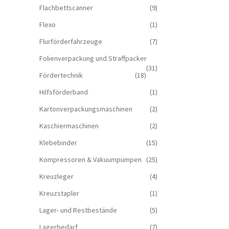
Flachbettscanner
(9)
Flexo
(1)
Flurförderfahrzeuge
(7)
Folienverpackung und Straffpacker
(31)
Fördertechnik
(18)
Hilfsförderband
(1)
Kartonverpackungsmaschinen
(2)
Kaschiermaschinen
(2)
Klebebinder
(15)
Kompressoren & Vakuum­pumpen
(25)
Kreuzleger
(4)
Kreuzstapler
(1)
Lager- und Restbestände
(5)
Lagerbedarf
(7)