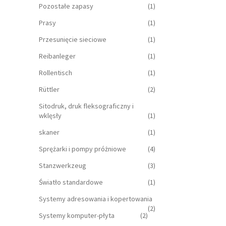
Pozostałe zapasy
(1)
Prasy
(1)
Przesunięcie sieciowe
(1)
Reibanleger
(1)
Rollentisch
(1)
Rüttler
(2)
Sitodruk, druk fleksograficzny i
wklęsły
(1)
skaner
(1)
Sprężarki i pompy próżniowe
(4)
Stanzwerkzeug
(3)
Światło standardowe
(1)
Systemy adresowania i kopertowania
(2)
Systemy komputer-płyta
(2)