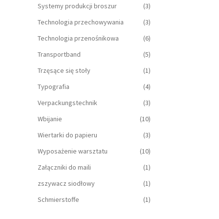
Systemy produkcji broszur
(3)
Technologia przechowywania
(3)
Technologia przenośnikowa
(6)
Transportband
(5)
Trzęsące się stoły
(1)
Typografia
(4)
Verpackungstechnik
(3)
Wbijanie
(10)
Wiertarki do papieru
(3)
Wyposażenie warsztatu
(10)
Załączniki do maili
(1)
zszywacz siodłowy
(1)
Schmierstoffe
(1)