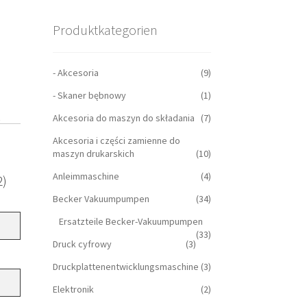
Produktkategorien
- Akcesoria
(9)
- Skaner bębnowy
(1)
h
Akcesoria do maszyn do składania
(7)
Akcesoria i części zamienne do
maszyn drukarskich
(10)
Anleimmaschine
(4)
2)
Becker Vakuumpumpen
(34)
Ersatzteile Becker-Vakuumpumpen
(33)
Druck cyfrowy
(3)
Druckplattenentwicklungsmaschine
(3)
Elektronik
(2)