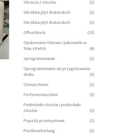
Obracacz stosów
(1)
Obróbka płyt drukarskich
(1)
Obróbka płyt drukarskich
(1)
Offsetdruck
(15)
Opakowania foliowe i pakowarki w
folię stretch
(6)
oprogramowanie
(1)
Oprogramowanie do przygotowania
druku
(3)
Osmaschinen
(1)
Perforiermaschine
(3)
Podnośniki stosów i podnośniki
stosów
(2)
Pojazdy przemysłowe
(1)
Postbearbeitung
(1)