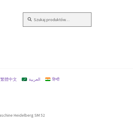
Szukaj:
Szukaj
繁體中文
العربية
हिन्दी
aschine Heidelberg SM 52