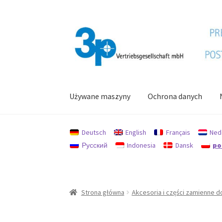
Przejdź
Przejdź
do
do
nawigacji
treści
Używane maszyny
Ochrona danych
Strona główna
Moje konto
Nadruk
Ochrona d
Deutsch
English
Français
Ned
Русский
Indonesia
Dansk
po
Strona główna
Akcesoria i części zamienne d