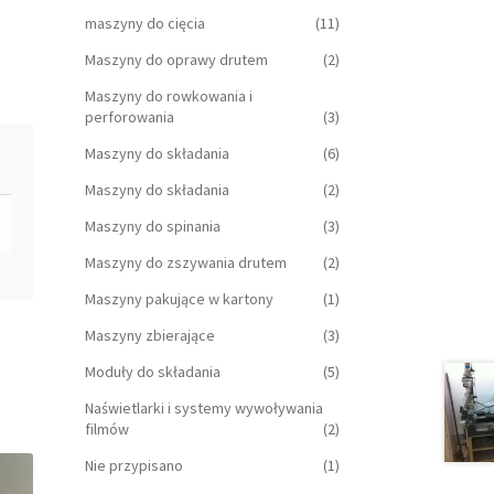
maszyny do cięcia
(11)
Maszyny do oprawy drutem
(2)
Maszyny do rowkowania i
perforowania
(3)
Maszyny do składania
(6)
Maszyny do składania
(2)
Maszyny do spinania
(3)
Maszyny do zszywania drutem
(2)
Maszyny pakujące w kartony
(1)
Maszyny zbierające
(3)
Moduły do składania
(5)
Naświetlarki i systemy wywoływania
filmów
(2)
Nie przypisano
(1)