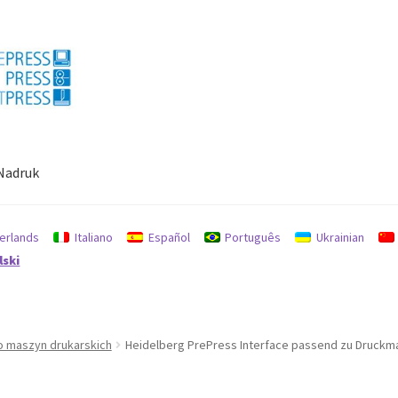
Nadruk
anych
Używane maszyny
Zasady dotyczące zwrotów i refundacji
erlands
Italiano
Español
Português
Ukrainian
lski
o maszyn drukarskich
Heidelberg PrePress Interface passend zu Druckm