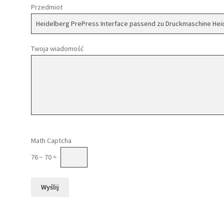
Przedmiot
Twoja wiadomość
Please leave this field empty.
Math Captcha
76 − 70 =