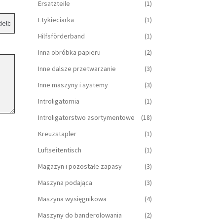
Ersatzteile
(1)
Etykieciarka
(1)
Hilfsförderband
(1)
Inna obróbka papieru
(2)
Inne dalsze przetwarzanie
(3)
Inne maszyny i systemy
(3)
Introligatornia
(1)
Introligatorstwo asortymentowe
(18)
Kreuzstapler
(1)
Luftseitentisch
(1)
Magazyn i pozostałe zapasy
(3)
Maszyna podająca
(3)
Maszyna wysięgnikowa
(4)
Maszyny do banderolowania
(2)