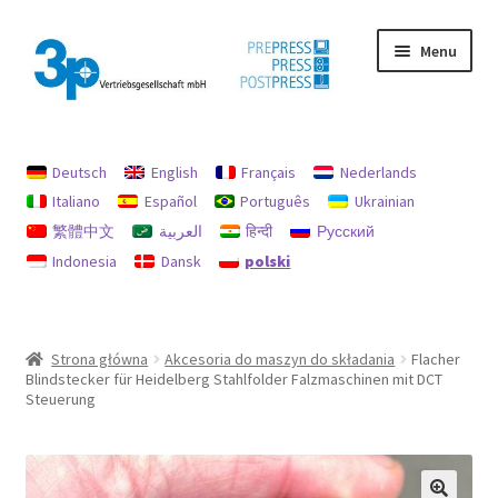
Przejdź
Przejdź
Menu
do
do
nawigacji
treści
Strona główna
Deutsch
English
Français
Nederlands
Moje konto
Italiano
Español
Português
Ukrainian
繁體中文
العربية
हिन्दी
Русский
Nadruk
Indonesia
Dansk
polski
Ochrona danych
Używane maszyny
Strona główna
Akcesoria do maszyn do składania
Flacher
Blindstecker für Heidelberg Stahlfolder Falzmaschinen mit DCT
Zasady dotyczące zwrotów i refundacji
Steuerung