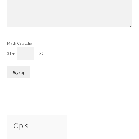
Please leave this field empty.
Math Captcha
31 +
= 32
Opis