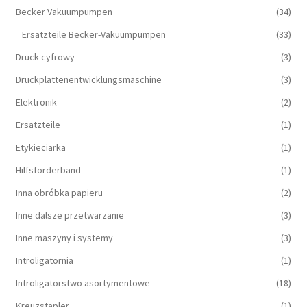
Becker Vakuumpumpen
(34)
Ersatzteile Becker-Vakuumpumpen
(33)
Druck cyfrowy
(3)
Druckplattenentwicklungsmaschine
(3)
Elektronik
(2)
Ersatzteile
(1)
Etykieciarka
(1)
Hilfsförderband
(1)
Inna obróbka papieru
(2)
Inne dalsze przetwarzanie
(3)
Inne maszyny i systemy
(3)
Introligatornia
(1)
Introligatorstwo asortymentowe
(18)
Kreuzstapler
(1)