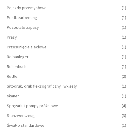
Pojazdy przemysłowe
(1)
Postbearbeitung
(1)
Pozostałe zapasy
(1)
Prasy
(1)
Przesunięcie sieciowe
(1)
Reibanleger
(1)
Rollentisch
(1)
Rüttler
(2)
Sitodruk, druk fleksograficzny i wklęsły
(1)
skaner
(1)
Sprężarki i pompy próżniowe
(4)
Stanzwerkzeug
(3)
Światło standardowe
(1)