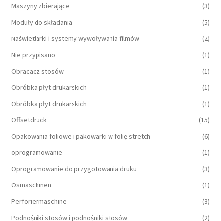
Maszyny zbierające
(3)
Moduły do składania
(5)
Naświetlarki i systemy wywoływania filmów
(2)
Nie przypisano
(1)
Obracacz stosów
(1)
Obróbka płyt drukarskich
(1)
Obróbka płyt drukarskich
(1)
Offsetdruck
(15)
Opakowania foliowe i pakowarki w folię stretch
(6)
oprogramowanie
(1)
Oprogramowanie do przygotowania druku
(3)
Osmaschinen
(1)
Perforiermaschine
(3)
Podnośniki stosów i podnośniki stosów
(2)