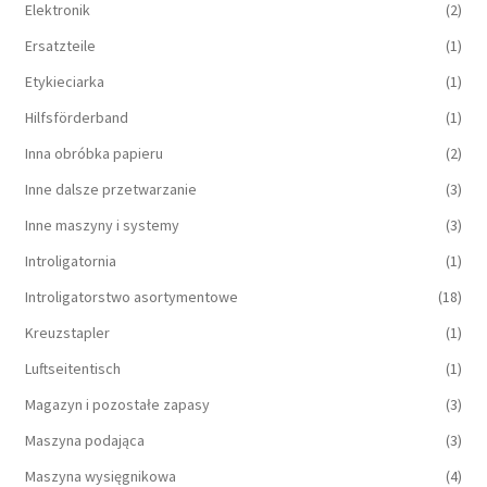
Elektronik
(2)
Ersatzteile
(1)
Etykieciarka
(1)
Hilfsförderband
(1)
Inna obróbka papieru
(2)
Inne dalsze przetwarzanie
(3)
Inne maszyny i systemy
(3)
Introligatornia
(1)
Introligatorstwo asortymentowe
(18)
Kreuzstapler
(1)
Luftseitentisch
(1)
Magazyn i pozostałe zapasy
(3)
Maszyna podająca
(3)
Maszyna wysięgnikowa
(4)