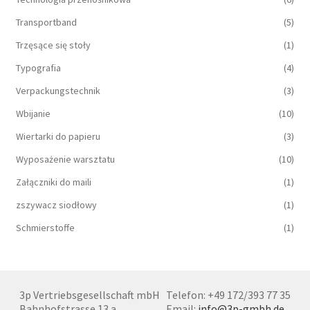
Transportband
(5)
Trzęsące się stoły
(1)
Typografia
(4)
Verpackungstechnik
(3)
Wbijanie
(10)
Wiertarki do papieru
(3)
Wyposażenie warsztatu
(10)
Załączniki do maili
(1)
zszywacz siodłowy
(1)
Schmierstoffe
(1)
3p Vertriebsgesellschaft mbH
Telefon: +49 172/393 77 35
Bahnhofstrasse 13 a
Email:
info@3p-gmbh.de