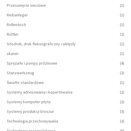
Przesunięcie sieciowe
(1)
Reibanleger
(1)
Rollentisch
(1)
Rüttler
(2)
Sitodruk, druk fleksograficzny i wklęsły
(1)
skaner
(1)
Sprężarki i pompy próżniowe
(4)
Stanzwerkzeug
(3)
Światło standardowe
(1)
Systemy adresowania i kopertowania
(2)
Systemy komputer-płyta
(2)
Systemy produkcji broszur
(3)
Technologia przechowywania
(3)
Technologia przenośnikowa
(6)