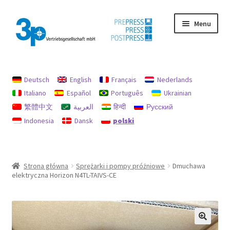
Przejdź
Przejdź
Menu
do
do
nawigacji
treści
Strona główna
Deutsch
English
Français
Nederlands
Moje konto
Italiano
Español
Português
Ukrainian
繁體中文
العربية
हिन्दी
Русский
Nadruk
Indonesia
Dansk
polski
Ochrona danych
Używane maszyny
Strona główna
Sprężarki i pompy próżniowe
Dmuchawa
elektryczna Horizon N4TL-TAIVS-CE
Zasady dotyczące zwrotów i refundacji