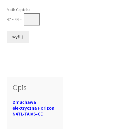
Please leave this field empty.
Math Captcha
47 − 44 =
Opis
Dmuchawa
elektryczna Horizon
N4TL-TAIVS-CE