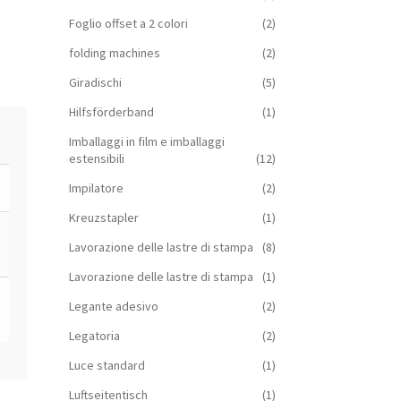
Foglio offset a 2 colori
(2)
folding machines
(2)
Giradischi
(5)
Hilfsförderband
(1)
Imballaggi in film e imballaggi
estensibili
(12)
Impilatore
(2)
Kreuzstapler
(1)
Lavorazione delle lastre di stampa
(8)
Lavorazione delle lastre di stampa
(1)
Legante adesivo
(2)
Legatoria
(2)
Luce standard
(1)
Luftseitentisch
(1)