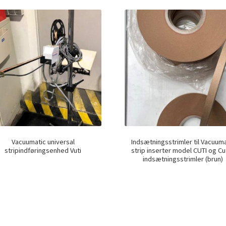
Vacuumatic universal
Indsætningsstrimler til Vacuuma
stripindføringsenhed Vuti
strip inserter model CUTI og Cut
indsætningsstrimler (brun)