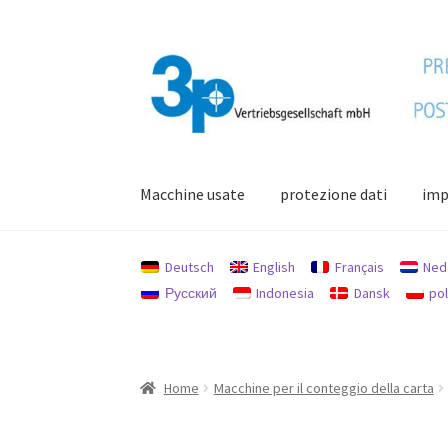
Vai
Vai
alla
al
navigazione
contenuto
Macchine usate
protezione dati
imp
Home
Il mio conto
impronta
Macchine usate
Deutsch
English
Français
Ned
Русский
Indonesia
Dansk
pol
Home
Macchine per il conteggio della carta