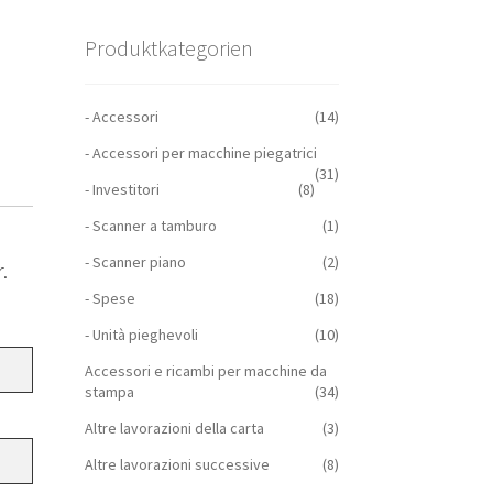
Produktkategorien
- Accessori
(14)
- Accessori per macchine piegatrici
(31)
- Investitori
(8)
- Scanner a tamburo
(1)
- Scanner piano
(2)
.
- Spese
(18)
- Unità pieghevoli
(10)
Accessori e ricambi per macchine da
stampa
(34)
Altre lavorazioni della carta
(3)
Altre lavorazioni successive
(8)