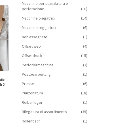
Macchine per scanalatura e
perforazione
(10)
Macchine piegatrici
(14)
Macchine reggiatrici
(6)
Non assegnato
(1)
Offset web
(4)
Offsetdruck
(15)
Perforiermaschine
(3)
Postbearbeitung
(1)
tic
Presse
(6)
i 2
Punzonatura
(18)
Reibanleger
(1)
Rilegatura di assortimento
(35)
Rollentisch
(1)