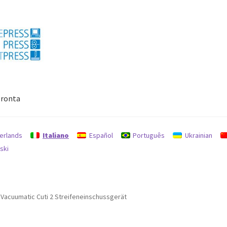
ronta
Politica per rimborsi e resi
protezione dati
Ricerca
erlands
Italiano
Español
Português
Ukrainian
ski
Vacuumatic Cuti 2 Streifeneinschussgerät