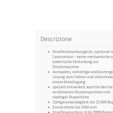
Descrizione
Streifeneinschussgerät, optional 
Lasersensor – keine mechanische o
elektrische Verbindung zur
Druckmaschine
kompakte, vielseitige und kosteng
Lösung zum Zählen und Unterteile
einem Arbeitsgang
speziell entwickelt auch für den G
an kleineren Druckmaschinen mit
niedriger Stapelhöhe
Zählgeschwindigkeit: bis 15.000 B
Einsatzhöhe bis 1500 mm
Streifeneinschuss: 6 bis 9999 Boge