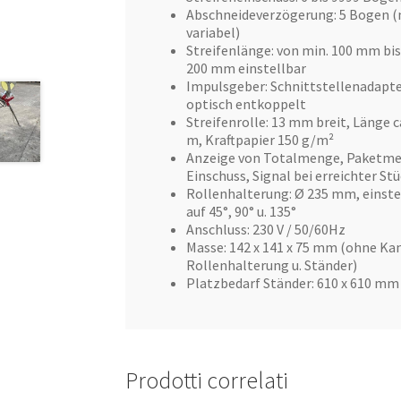
Abschneideverzögerung: 5 Bogen (
variabel)
Streifenlänge: von min. 100 mm bis
200 mm einstellbar
Impulsgeber: Schnittstellenadapte
optisch entkoppelt
Streifenrolle: 13 mm breit, Länge c
m, Kraftpapier 150 g/m²
Anzeige von Totalmenge, Paketm
Einschuss, Signal bei erreichter St
Rollenhalterung: Ø 235 mm, einste
auf 45°, 90° u. 135°
Anschluss: 230 V / 50/60Hz
Masse: 142 x 141 x 75 mm (ohne Kan
Rollenhalterung u. Ständer)
Platzbedarf Ständer: 610 x 610 mm
Prodotti correlati