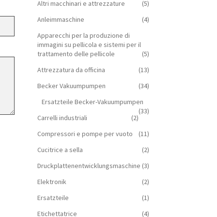
Altri macchinari e attrezzature
(5)
Anleimmaschine
(4)
Apparecchi per la produzione di
immagini su pellicola e sistemi per il
trattamento delle pellicole
(5)
Attrezzatura da officina
(13)
Becker Vakuumpumpen
(34)
Ersatzteile Becker-Vakuumpumpen
(33)
Carrelli industriali
(2)
Compressori e pompe per vuoto
(11)
Cucitrice a sella
(2)
Druckplattenentwicklungsmaschine
(3)
Elektronik
(2)
Ersatzteile
(1)
Etichettatrice
(4)