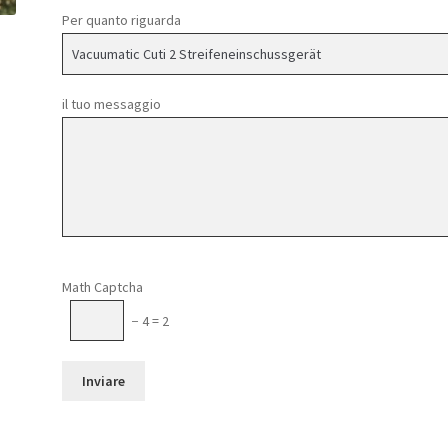
Per quanto riguarda
il tuo messaggio
Si prega di lasciare vuoto questo campo.
Math Captcha
− 4 = 2