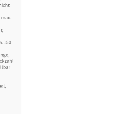
nicht
 max.
r,
a. 150
enge,
ückzahl
llbar
al,