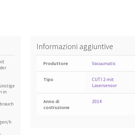
Informazioni aggiuntive
mit
Produttore
Vacuumatic
der
Tipo
CUTI 2 mit
Lasersensor
ünstige
n in
Anno di
2014
ebrauch
costruzione
ogen/h
n