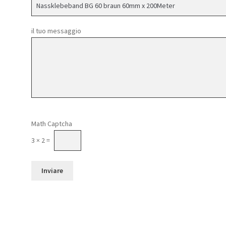
il tuo messaggio
Si prega di lasciare vuoto questo campo.
Math Captcha
3 × 2 =