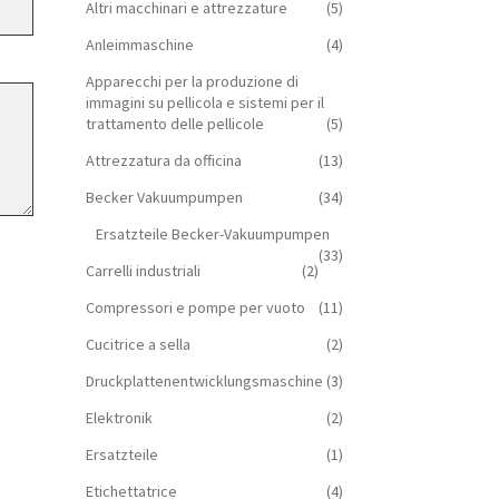
Altri macchinari e attrezzature
(5)
Anleimmaschine
(4)
Apparecchi per la produzione di
immagini su pellicola e sistemi per il
trattamento delle pellicole
(5)
Attrezzatura da officina
(13)
Becker Vakuumpumpen
(34)
Ersatzteile Becker-Vakuumpumpen
(33)
Carrelli industriali
(2)
Compressori e pompe per vuoto
(11)
Cucitrice a sella
(2)
Druckplattenentwicklungsmaschine
(3)
Elektronik
(2)
Ersatzteile
(1)
Etichettatrice
(4)