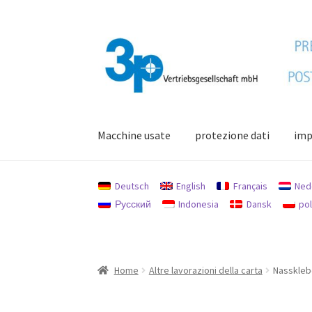
Vai
Vai
alla
al
navigazione
contenuto
Macchine usate
protezione dati
imp
Home
Il mio conto
impronta
Macchine usate
Deutsch
English
Français
Ned
Русский
Indonesia
Dansk
pol
Home
Altre lavorazioni della carta
Nasskleb