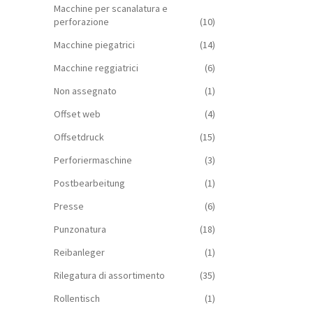
Macchine per scanalatura e
perforazione
(10)
Macchine piegatrici
(14)
Macchine reggiatrici
(6)
Non assegnato
(1)
Offset web
(4)
Offsetdruck
(15)
Perforiermaschine
(3)
Postbearbeitung
(1)
Presse
(6)
Punzonatura
(18)
Reibanleger
(1)
Rilegatura di assortimento
(35)
Rollentisch
(1)