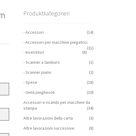
mm
Produktkategorien
- Accessori
(14)
- Accessori per macchine piegatrici
(31)
- Investitori
(8)
- Scanner a tamburo
(1)
- Scanner piano
(2)
- Spese
(18)
- Unità pieghevoli
(10)
Accessori e ricambi per macchine da
stampa
(34)
Altre lavorazioni della carta
(3)
Altre lavorazioni successive
(8)