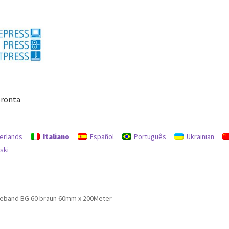
ronta
Politica per rimborsi e resi
protezione dati
Ricerca
erlands
Italiano
Español
Português
Ukrainian
ski
eband BG 60 braun 60mm x 200Meter