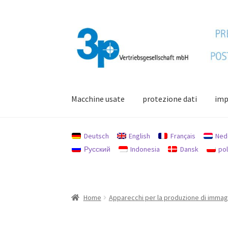
Vai
Vai
alla
al
navigazione
contenuto
Macchine usate
protezione dati
imp
Home
Il mio conto
impronta
Macchine usate
Deutsch
English
Français
Ned
Русский
Indonesia
Dansk
pol
Home
Apparecchi per la produzione di immagini