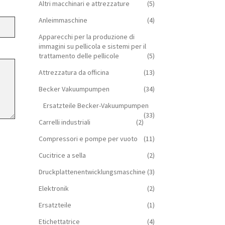
Altri macchinari e attrezzature
(5)
Anleimmaschine
(4)
Apparecchi per la produzione di
immagini su pellicola e sistemi per il
trattamento delle pellicole
(5)
Attrezzatura da officina
(13)
Becker Vakuumpumpen
(34)
Ersatzteile Becker-Vakuumpumpen
(33)
Carrelli industriali
(2)
Compressori e pompe per vuoto
(11)
Cucitrice a sella
(2)
Druckplattenentwicklungsmaschine
(3)
Elektronik
(2)
Ersatzteile
(1)
Etichettatrice
(4)