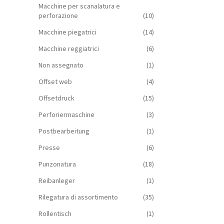
Macchine per scanalatura e
perforazione
(10)
Macchine piegatrici
(14)
Macchine reggiatrici
(6)
Non assegnato
(1)
Offset web
(4)
Offsetdruck
(15)
Perforiermaschine
(3)
Postbearbeitung
(1)
Presse
(6)
Punzonatura
(18)
Reibanleger
(1)
Rilegatura di assortimento
(35)
Rollentisch
(1)