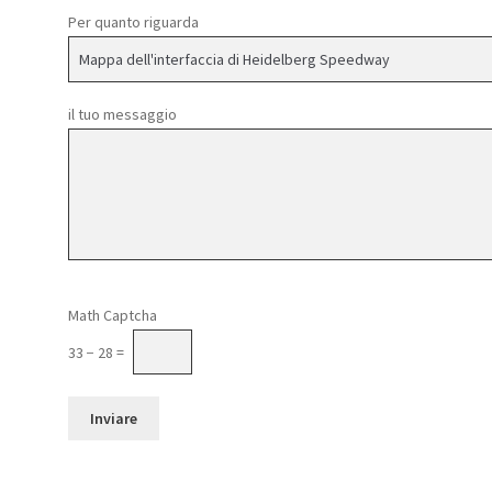
Per quanto riguarda
il tuo messaggio
Si prega di lasciare vuoto questo campo.
Math Captcha
33 − 28 =