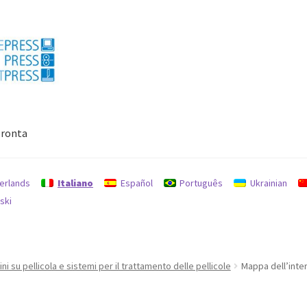
ronta
Politica per rimborsi e resi
protezione dati
Ricerca
erlands
Italiano
Español
Português
Ukrainian
ski
 su pellicola e sistemi per il trattamento delle pellicole
Mappa dell’inte