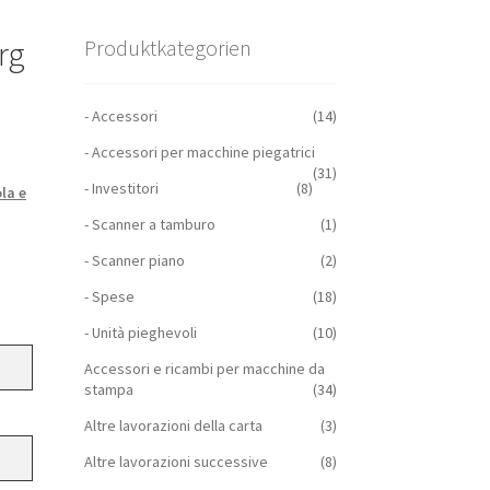
rg
Produktkategorien
- Accessori
(14)
- Accessori per macchine piegatrici
(31)
- Investitori
(8)
la e
- Scanner a tamburo
(1)
- Scanner piano
(2)
- Spese
(18)
- Unità pieghevoli
(10)
Accessori e ricambi per macchine da
stampa
(34)
Altre lavorazioni della carta
(3)
Altre lavorazioni successive
(8)