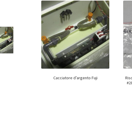
Cacciatore d’argento Fuji
Ris
#28