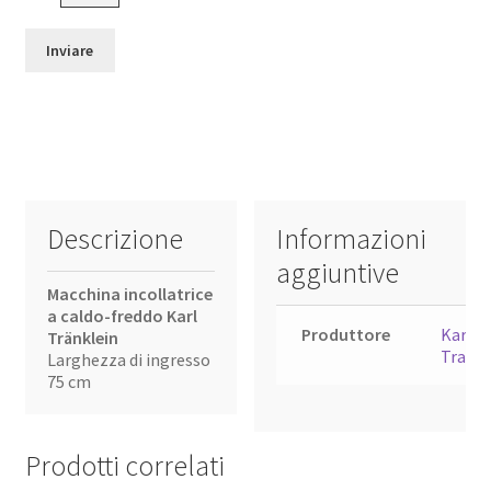
Descrizione
Informazioni
aggiuntive
Macchina incollatrice
a caldo-freddo Karl
Produttore
Karl
Tränklein
Traenk
Larghezza di ingresso
75 cm
Prodotti correlati