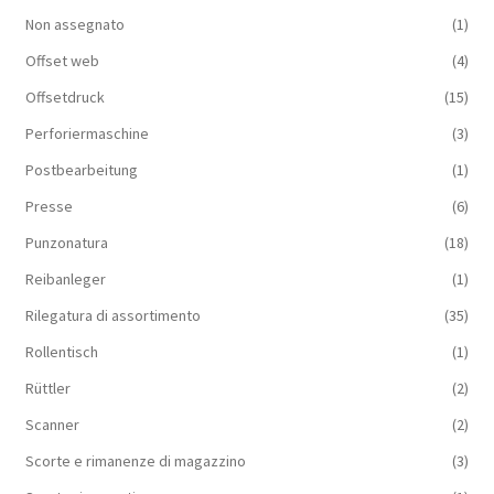
Non assegnato
(1)
Offset web
(4)
Offsetdruck
(15)
Perforiermaschine
(3)
Postbearbeitung
(1)
Presse
(6)
Punzonatura
(18)
Reibanleger
(1)
Rilegatura di assortimento
(35)
Rollentisch
(1)
Rüttler
(2)
Scanner
(2)
Scorte e rimanenze di magazzino
(3)