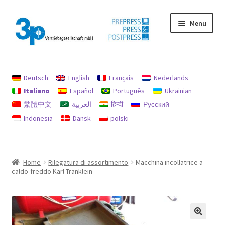
Vai
Vai
Menu
alla
al
navigazione
contenuto
Home
Deutsch
English
Français
Nederlands
Il mio conto
Italiano
Español
Português
Ukrainian
繁體中文
العربية
हिन्दी
Русский
impronta
Indonesia
Dansk
polski
Macchine usate
Politica per rimborsi e resi
Home
Rilegatura di assortimento
Macchina incollatrice a
caldo-freddo Karl Tränklein
protezione dati
Ricerca