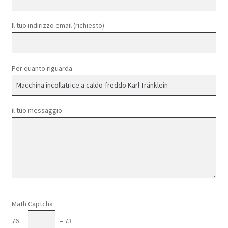
Il tuo indirizzo email (richiesto)
Per quanto riguarda
il tuo messaggio
Si prega di lasciare vuoto questo campo.
Math Captcha
76 −
= 73