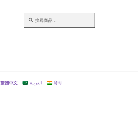
搜
搜
尋
尋
關
鍵
字:
繁體中文
العربية
हिन्दी