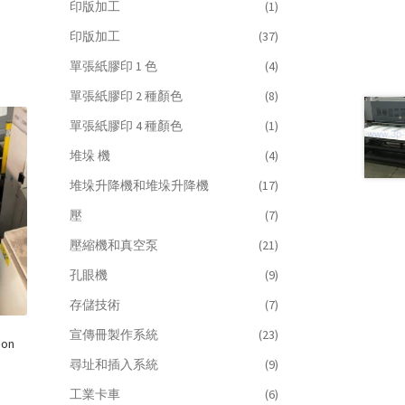
印版加工
(1)
印版加工
(37)
單張紙膠印 1 色
(4)
單張紙膠印 2 種顏色
(8)
單張紙膠印 4 種顏色
(1)
堆垛 機
(4)
堆垛升降機和堆垛升降機
(17)
壓
(7)
壓縮機和真空泵
(21)
孔眼機
(9)
存儲技術
(7)
宣傳冊製作系統
(23)
son
尋址和插入系統
(9)
工業卡車
(6)