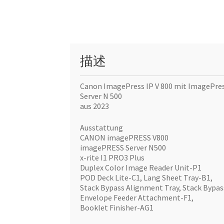
描述
Canon ImagePress IP V 800 mit ImagePre
Server N 500
aus 2023
Ausstattung
CANON imagePRESS V800
imagePRESS Server N500
x-rite I1 PRO3 Plus
Duplex Color Image Reader Unit-P1
POD Deck Lite-C1, Lang Sheet Tray-B1,
Stack Bypass Alignment Tray, Stack Bypa
Envelope Feeder Attachment-F1,
Booklet Finisher-AG1