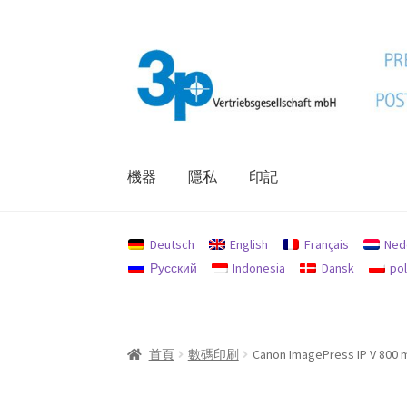
跳
跳
至
至
導
主
覽
要
列
內
容
機器
隱私
印記
首頁
印記
我的帳戶
機器
退款和退貨政策
隱
Deutsch
English
Français
Ned
Русский
Indonesia
Dansk
pol
首頁
數碼印刷
Canon ImagePress IP V 800 