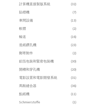
計算機直接製版系統
(32)
貼標機
(7)
車間設備
(13)
軟體
(2)
輸送
(16)
造紙鑽孔機
(23)
郵寄附件
(2)
鋁箔包裝和緊密包裝機
(30)
開槽和穿孔機
(20)
電影設置和電影開發系統
(31)
馬鞍縫合器
(36)
點紙機
(11)
Schmierstoffe
(1)