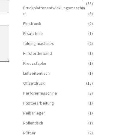
(33)
Druckplattenentwicklungsmaschin
e
(3)
Elektronik
(2)
Ersatzteile
(1)
folding machines
(2)
Hilfsförderband
(1)
Kreuzstapler
(1)
Luftseitentisch
(1)
Offsetdruck
(15)
Perforiermaschine
(3)
Postbearbeitung
(1)
Reibanleger
(1)
Rollentisch
(1)
Rüttler
(2)