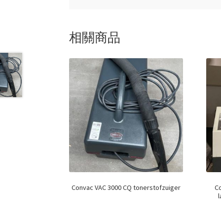
相關商品
Convac VAC 3000 CQ tonerstofzuiger
C