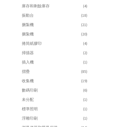
庫存和剩餘庫存
(4)
振動台
(18)
捆紮機
(21)
捆紮機
(20)
捲筒紙膠印
(4)
掃描器
(2)
插入機
(1)
摺疊
(85)
收集機
(19)
數碼印刷
(6)
未分配
(1)
標準照明
(1)
浮雕印刷
(1)