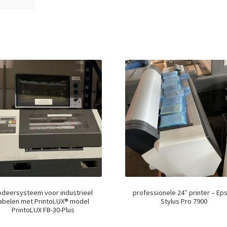
odeersysteem voor industrieel
professionele 24″ printer – Ep
labelen met PrintoLUX® model
Stylus Pro 7900
PrintoLUX FB-30-Plus