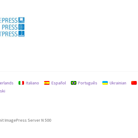
私
erlands
Italiano
Español
Português
Ukrainian
ski
mit ImagePress Server N 500