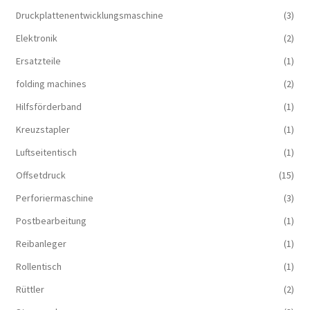
Druckplattenentwicklungsmaschine
(3)
Elektronik
(2)
Ersatzteile
(1)
folding machines
(2)
Hilfsförderband
(1)
Kreuzstapler
(1)
Luftseitentisch
(1)
Offsetdruck
(15)
Perforiermaschine
(3)
Postbearbeitung
(1)
Reibanleger
(1)
Rollentisch
(1)
Rüttler
(2)