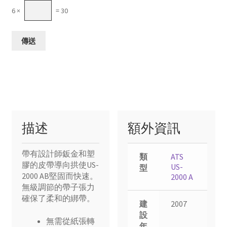
6 ×
= 30
描述
額外資訊
帶有設計師鈑金和塑
類
ATS
膠的皮帶導向拱使US-
US-
型
2000 AB堅固而快速。
2000 A
無級調節的帶子張力
確保了柔和的綁帶。
建
2007
設
無需從紙張轉
年