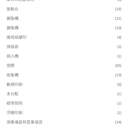
振動台
(18)
捆紮機
(21)
捆紮機
(20)
捲筒紙膠印
(4)
掃描器
(2)
插入機
(1)
摺疊
(85)
收集機
(19)
數碼印刷
(6)
未分配
(1)
標準照明
(1)
浮雕印刷
(1)
測量儀器和質量保證
(34)