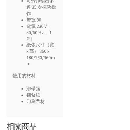
每分鐘輸出多
達 35 次捆紮操
作
帶寬 30
電氣 230 V，
50/60 Hz， 1
PH
紙張尺寸（寬
x 高） 360 x
180/260/360m
m
使用的材料：
綁帶箔
捆紮紙
印刷帶材
相關商品