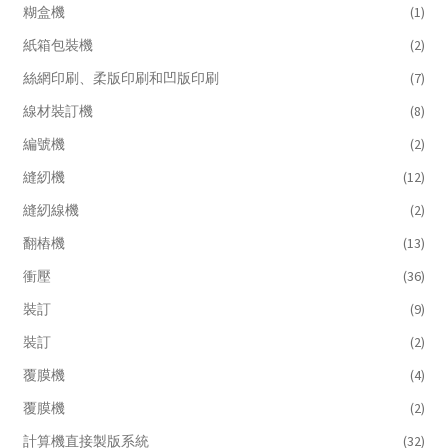
糊盒機
(1)
紙箱包裝機
(2)
絲網印刷、柔版印刷和凹版印刷
(7)
線材裝訂機
(8)
編號機
(2)
縫紉機
(12)
縫紉線機
(2)
翻樁機
(13)
衝壓
(36)
裝訂
(9)
裝訂
(2)
覆膜機
(4)
覆膜機
(2)
計算機直接製版系統
(32)