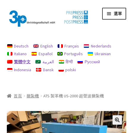
跳
跳
選單
至
至
導
主
覽
要
首頁
列
內
容
Deutsch
English
Français
Nederlands
印記
Italiano
Español
Português
Ukrainian
繁體中文
العربية
हिन्दी
Русский
我的帳戶
Indonesia
Dansk
polski
機器
退款和退貨政策
首頁
捆紮機
ATS 製革機 US-2000 超聲波捆紮機
隱私