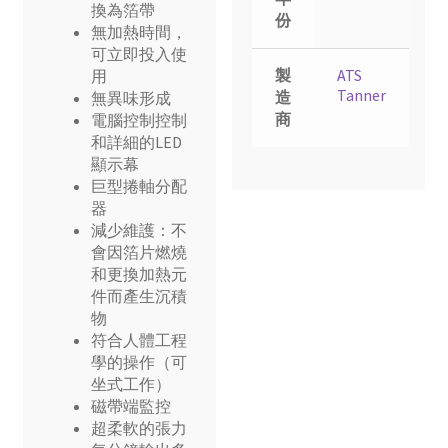
換為箔帶
份
無加熱時間，
可立即投入使
製
ATS
用
Tanner
造
無異味形成
商
電腦控制控制
和詳細的LED
顯示幕
巨型捲軸分配
器
減少維護：不
會因箔片燃燒
和更換加熱元
件而產生沉積
物
符合人體工程
學的操作（可
坐式工作）
磁帶端監控
超柔軟的張力