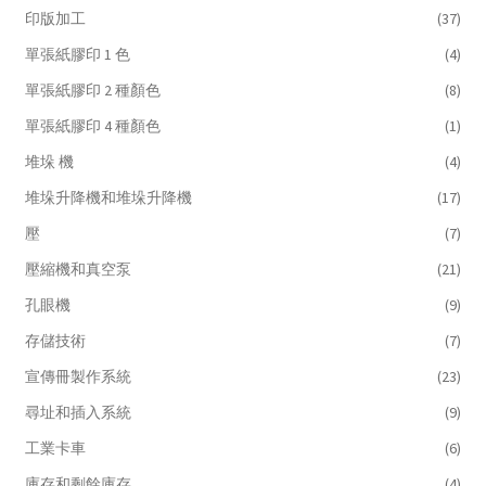
印版加工
(37)
單張紙膠印 1 色
(4)
單張紙膠印 2 種顏色
(8)
單張紙膠印 4 種顏色
(1)
堆垛 機
(4)
堆垛升降機和堆垛升降機
(17)
壓
(7)
壓縮機和真空泵
(21)
孔眼機
(9)
存儲技術
(7)
宣傳冊製作系統
(23)
尋址和插入系統
(9)
工業卡車
(6)
庫存和剩餘庫存
(4)