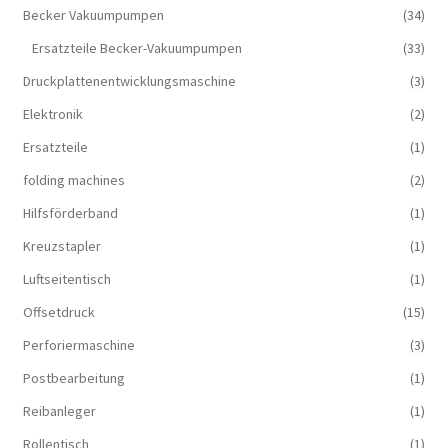
Becker Vakuumpumpen
(34)
Ersatzteile Becker-Vakuumpumpen
(33)
Druckplattenentwicklungsmaschine
(3)
Elektronik
(2)
Ersatzteile
(1)
folding machines
(2)
Hilfsförderband
(1)
Kreuzstapler
(1)
Luftseitentisch
(1)
Offsetdruck
(15)
Perforiermaschine
(3)
Postbearbeitung
(1)
Reibanleger
(1)
Rollentisch
(1)