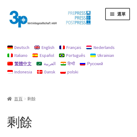
跳
跳
選單
至
至
導
主
覽
要
首頁
列
內
容
Deutsch
English
Français
Nederlands
印記
Italiano
Español
Português
Ukrainian
繁體中文
العربية
हिन्दी
Русский
我的帳戶
Indonesia
Dansk
polski
機器
退款和退貨政策
首頁
剩餘
隱私
剩餘