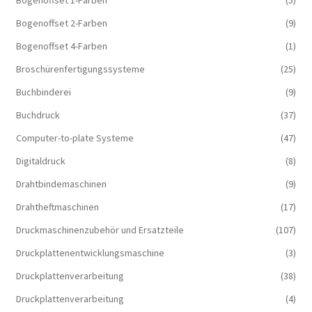
Bogenoffset 2-Farben
(9)
Bogenoffset 4-Farben
(1)
Broschürenfertigungssysteme
(25)
Buchbinderei
(9)
Buchdruck
(37)
Computer-to-plate Systeme
(47)
Digitaldruck
(8)
Drahtbindemaschinen
(9)
Drahtheftmaschinen
(17)
Druckmaschinenzubehör und Ersatzteile
(107)
Druckplattenentwicklungsmaschine
(3)
Druckplattenverarbeitung
(38)
Druckplattenverarbeitung
(4)