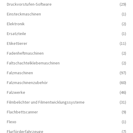
Druckvorstufen-Software
(29)
Einsteckmaschinen
(1)
Elektronik
(2)
Ersatzteile
(1)
Etikettierer
(11)
Fadenheftmaschinen
(2)
Faltschachtelklebemaschinen
(2)
Falzmaschinen
(97)
Falzmaschinenzubehör
(60)
Falzwerke
(46)
Filmbelichter und Filmentwicklungssysteme
(31)
Flachbettscanner
(9)
Flexo
(1)
Flurförderfahrzeuge
(7)