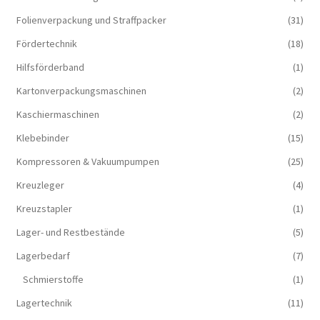
Folienverpackung und Straffpacker
(31)
Fördertechnik
(18)
Hilfsförderband
(1)
Kartonverpackungsmaschinen
(2)
Kaschiermaschinen
(2)
Klebebinder
(15)
Kompressoren & Vakuum­pumpen
(25)
Kreuzleger
(4)
Kreuzstapler
(1)
Lager- und Restbestände
(5)
Lagerbedarf
(7)
Schmierstoffe
(1)
Lagertechnik
(11)