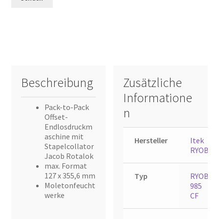
Beschreibung
Zusätzliche
Informatione
Pack-to-Pack
n
Offset-
Endlosdruckm
aschine mit
Hersteller
Itek
Stapelcollator
RYOBI
Jacob Rotalok
max. Format
127 x 355,6 mm
Typ
RYOBI
Moletonfeucht
985
werke
CF