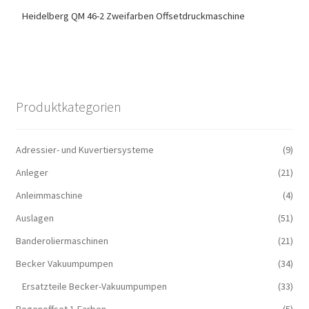
Heidelberg QM 46-2 Zweifarben Offsetdruckmaschine
Produktkategorien
Adressier- und Kuvertiersysteme
(9)
Anleger
(21)
Anleimmaschine
(4)
Auslagen
(51)
Banderoliermaschinen
(21)
Becker Vakuumpumpen
(34)
Ersatzteile Becker-Vakuumpumpen
(33)
Bogenoffset 1-Farben
(5)