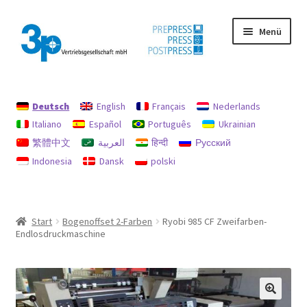
Zur
Zum
Menü
Navigation
Inhalt
springen
springen
Start
Deutsch
English
Français
Nederlands
Datenschutz
Italiano
Español
Português
Ukrainian
繁體中文
العربية
हिन्दी
Русский
Gebrauchtmaschinen
Indonesia
Dansk
polski
Impressum
Mein Konto
Start
Bogenoffset 2-Farben
Ryobi 985 CF Zweifarben-
Endlosdruckmaschine
Richtlinie für Rückerstattungen und Rückgaben