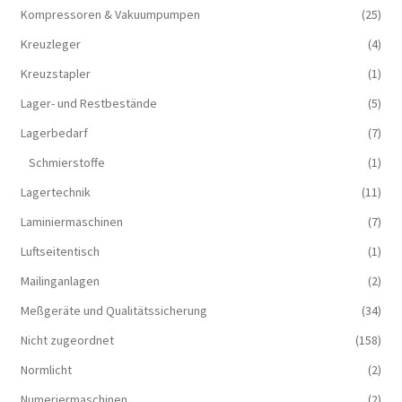
Kompressoren & Vakuum­pumpen
(25)
Kreuzleger
(4)
Kreuzstapler
(1)
Lager- und Restbestände
(5)
Lagerbedarf
(7)
Schmierstoffe
(1)
Lagertechnik
(11)
Laminiermaschinen
(7)
Luftseitentisch
(1)
Mailinganlagen
(2)
Meßgeräte und Qualitätssicherung
(34)
Nicht zugeordnet
(158)
Normlicht
(2)
Numeriermaschinen
(2)