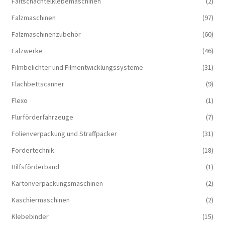
Faltschachtelklebemaschinen
(2)
Falzmaschinen
(97)
Falzmaschinenzubehör
(60)
Falzwerke
(46)
Filmbelichter und Filmentwicklungssysteme
(31)
Flachbettscanner
(9)
Flexo
(1)
Flurförderfahrzeuge
(7)
Folienverpackung und Straffpacker
(31)
Fördertechnik
(18)
Hilfsförderband
(1)
Kartonverpackungsmaschinen
(2)
Kaschiermaschinen
(2)
Klebebinder
(15)