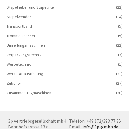
Stapelheber und Stapellifte
(22)
Stapelwender
(14)
Transportband
(5)
Trommelscanner
(5)
Umreifungsmaschinen
(22)
Verpackungstechnik
(3)
Werbetechnik
(1)
Werkstattausrüstung
(21)
Zubehör
(27)
Zusammentragmaschinen
(20)
3p Vertriebsgesellschaft mbH
Telefon: +49 172/393 77 35
Bahnhofstrasse 13 a
Email:
info@3p-gmbh.de