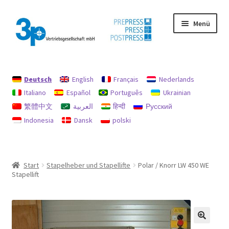
Zur
Zum
Menü
Navigation
Inhalt
springen
springen
Start
Deutsch
English
Français
Nederlands
Datenschutz
Italiano
Español
Português
Ukrainian
繁體中文
العربية
हिन्दी
Русский
Gebrauchtmaschinen
Indonesia
Dansk
polski
Impressum
Mein Konto
Start
Stapelheber und Stapellifte
Polar / Knorr LW 450 WE
Stapellift
Richtlinie für Rückerstattungen und Rückgaben