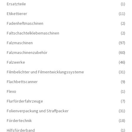
Ersatzteile
(1)
Etikettierer
(11)
Fadenheftmaschinen
(2)
Faltschachtelklebemaschinen
(2)
Falzmaschinen
(97)
Falzmaschinenzubehör
(60)
Falzwerke
(46)
Filmbelichter und Filmentwicklungssysteme
(31)
Flachbettscanner
(9)
Flexo
(1)
Flurförderfahrzeuge
(7)
Folienverpackung und Straffpacker
(31)
Fördertechnik
(18)
Hilfsförderband
(1)