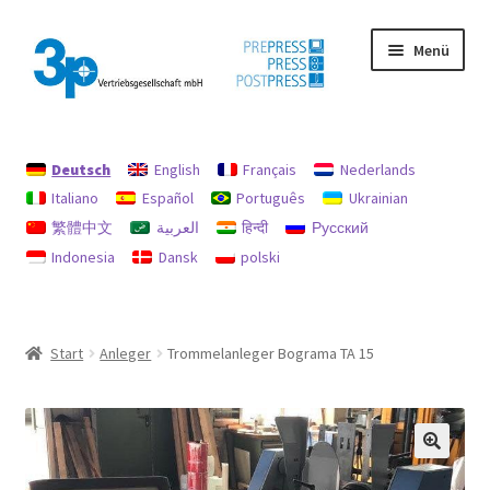
Zur
Zum
Menü
Navigation
Inhalt
springen
springen
Start
Deutsch
English
Français
Nederlands
Datenschutz
Italiano
Español
Português
Ukrainian
繁體中文
العربية
हिन्दी
Русский
Gebrauchtmaschinen
Indonesia
Dansk
polski
Impressum
Mein Konto
Start
Anleger
Trommelanleger Bograma TA 15
Richtlinie für Rückerstattungen und Rückgaben